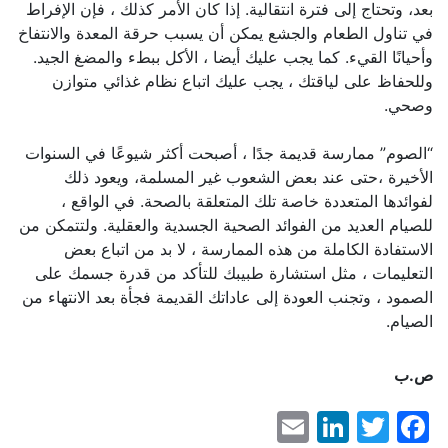
بعد، وتحتاج إلى فترة انتقالية. إذا كان الأمر كذلك ، فإن الإفراط
في تناول الطعام والجشع يمكن أن يسبب حرقة المعدة والانتفاخ
وأحيانًا القيء. كما يجب عليك أيضا ، الأكل ببطء والمضغ الجيد.
وللحفاظ على لياقتك ، يجب عليك اتباع نظام غذائي متوازن
وصحي.
“الصوم” ممارسة قديمة جدًا ، أصبحت أكثر شيوعًا في السنوات
الأخيرة ،حتى عند بعض الشعوب غير المسلمة، ويعود ذلك
لفوائدها المتعددة خاصة تلك المتعلقة بالصحة. في الواقع ،
للصيام العديد من الفوائد الصحية الجسدية والعقلية. ولتتمكن من
الاستفادة الكاملة من هذه الممارسة ، لا بد من اتباع بعض
التعليمات ، مثل استشارة طبيبك للتأكد من قدرة جسمك على
الصمود ، وتجنب العودة إلى عاداتك القديمة فجأة بعد الانتهاء من
الصيام.
ص.ب
LinkedIn
Email
Facebook
Twitter