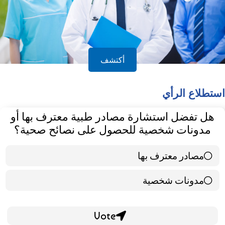
أكتشف
استطلاع الرأي
هل تفضل استشارة مصادر طبية معترف بها أو
مدونات شخصية للحصول على نصائح صحية؟
مصادر معترف بها
39 ( 65 % )
مدونات شخصية
21 ( 35 % )