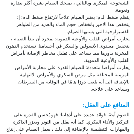
الشيخوخة المبكرة. وبالتالي ، يمنحك الصيام بشرة أكثر نضارة
ونعومة.
ينظم ضغط الدم: يعتبر الصيام علاجاً لارتفاع ضغط الدم: إذ
ينخفض هذا الاخير بانخفاض حجم الماء والعديد من الظواهر
الفسيولوجية التي يسببها الصيام.
يحارب أمراض القلب والأوعية الدموية: بمجرد أن نبدأ الصيام ،
ينخفض مستوى الأنسولين والسكر في أجسامنا. تستخدم الدهون
المخزنة بدورها مما يساعد على تقليل مخاطر الإصابة بأمراض
القلب والأوعية الدموية.
يحارب أمراضا متعددة: للصيام القدرة على محاربة الأمراض
المزمنة المختلفة مثل مرض السكري والأمراض الالتهابية.
بالإضافة الى أنه يلعب دورًا هامًا في الوقاية من السرطان
ويساعد على علاجه.
المنافع على العقل
:
للصوم أيضًا فوائد عديدة على أذهاننا: فهو يُحسن القدرة على
التركيز والأداء الفكري. كما أنه يقلل من التوتر ويعزز الذاكرة
والمهارات التنظيمية. بالإضافة إلى ذلك ، يعمل الصيام على إنتاج