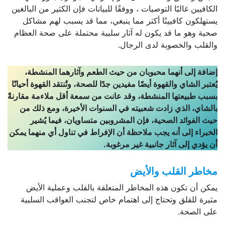
الكافيين غالبًا التوصيات ، ووفقًا للبيانات فإن الكثير من البالغين
يستهلكون كافيينًا أكثر مما ينبغي، مما قد يسبب لهم مشاكل
صحية وهو ما قد يكون له آثار سلبية محتملة على صحة العظام
والقلب والخصوبة لدى الرجال.
إضافة إلى أنهما محبوبان من حيث الطعم وآثارهما المنشطة،
يُعتبر الشاي والقهوة أيضًا مفيدين جدًا للصحة، وتُنتقد القهوة أحيانًا
بسبب طبيعتها المنشطة، وقد عانت من سمعة أقل ملاءمة مقارنةً
بالشاي، الذي زادت شعبيته في السنوات الأخيرة، ومع ذلك من
حيث الفوائد الصحية، فإن المشروبين متساويان، فيما يُشير
الخبراء إلى أنه يجب ملاحظة أن الإفراط في تناول أي منهما يمكن
أن يؤدي إلى آثار جانبية غير مرغوبة.
مخاطر القلب والأيض
يمكن أن تكون هذه المخاطر المتعلقة بالقلب وعملية الأيض
مثيرة للقلق وتحتاج إلى اهتمام خاص لتجنب العواقب السلبية
على الصحة.