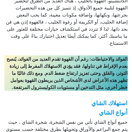
الكابتشينو، القهوة بالحليب ، هناك العديد من الطرق لتحضير
القهوة لتلبية جميع الأذواق، إذ تتميز كل من هذه التحضيرات
بجرعتها، ونكهاتها، وإضافة مكونات معينة، كما يحب البعض
إضافة الحليب، أو الكريمة أو رغوة الحليب ، فالقهوة إذن هي فن
بحد ذاتها، لذا لا تتردد في استكشاف خيارات مختلفة للعثور على
ما يناسبك أكثر، كما يمكنك أيضًا تعديل اختيارك بناءً على وقت
الاستمتاع.
الفوائد والاحتياطات:
رغم أن القهوة تقدم العديد من الفوائد، يُنصح
بعدم الإفراط في تناولها، فقد يؤدي الاستهلاك المفرط إلى زيادة
التوتر، والقلق وحتى تعزيز ارتفاع ضغط الدم. ومع ذلك غالبًا ما
تظهر هذه الأعراض لدى الأشخاص الذين يربطون القهوة بعوامل
خطر أخرى، مثل التدخين أو مستويات الكوليسترول المرتفعة.
استهلاك الشاي
أنواع الشاي
جميع أنواع الشاي تأتي من نفس الشجرة، شجرة الشاي ، حيث
يتم جمع البراعم والأوراق وتحويلها بطرق مختلفة حسب مستوى