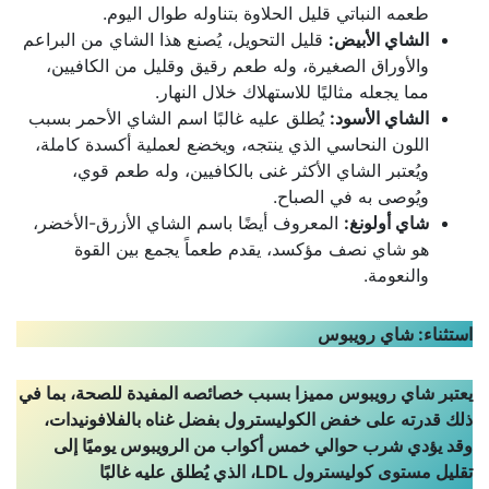
طعمه النباتي قليل الحلاوة بتناوله طوال اليوم.
الشاي الأبيض:
قليل التحويل، يُصنع هذا الشاي من البراعم
والأوراق الصغيرة، وله طعم رقيق وقليل من الكافيين،
مما يجعله مثاليًا للاستهلاك خلال النهار.
الشاي الأسود:
يُطلق عليه غالبًا اسم الشاي الأحمر بسبب
اللون النحاسي الذي ينتجه، ويخضع لعملية أكسدة كاملة،
ويُعتبر الشاي الأكثر غنى بالكافيين، وله طعم قوي،
ويُوصى به في الصباح.
شاي أولونغ:
المعروف أيضًا باسم الشاي الأزرق-الأخضر،
هو شاي نصف مؤكسد، يقدم طعماً يجمع بين القوة
والنعومة.
استثناء: شاي رويبوس
يعتبر شاي رويبوس مميزا بسبب خصائصه المفيدة للصحة، بما في
ذلك قدرته على خفض الكوليسترول بفضل غناه بالفلافونيدات،
وقد يؤدي شرب حوالي خمس أكواب من الرويبوس يوميًا إلى
تقليل مستوى كوليسترول
LDL
، الذي يُطلق عليه غالبًا