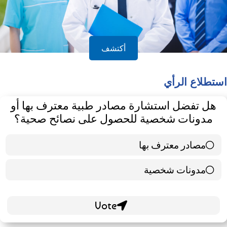
أكتشف
استطلاع الرأي
هل تفضل استشارة مصادر طبية معترف بها أو
مدونات شخصية للحصول على نصائح صحية؟
مصادر معترف بها
39 ( 65 % )
مدونات شخصية
21 ( 35 % )