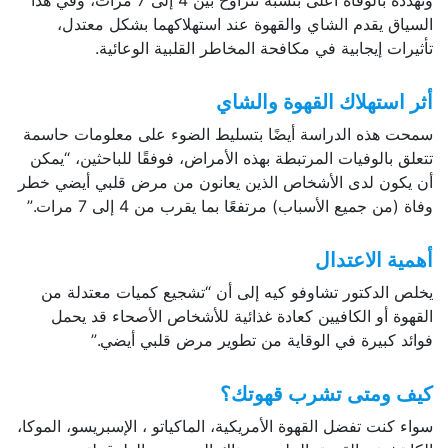
وتهدده بالوفاة أعلى بنسبة تتراوح بين 4 إلى 7 مرات، وفي هذا
السياق يقدم الشاي والقهوة عند استهلاكهما بشكل معتدل،
تأثيرات إيجابية في مكافحة المخاطر القلبية الوعائية.
أثر استهلاك القهوة والشاي
سمحت هذه الدراسة أيضًا بتسليط الضوء على معلومات حاسمة
تتعلق بالوفيات المرتبطة بهذه الأمراض، فوفقًا للباحثين، “يمكن
أن يكون لدى الأشخاص الذين يعانون من مرض قلبي أيضي خطر
وفاة (من جميع الأسباب) مرتفعًا بما يقرب من 4 إلى 7 مرات.”
أهمية الاعتدال
يخلص الدكتور تشاوفو كيه إلى أن “تشجيع كميات معتدلة من
القهوة أو الكافيين كعادة غذائية للأشخاص الأصحاء قد يحمل
فوائد كبيرة في الوقاية من تطوير مرض قلبي أيضي.”
كيف ومتى تشرب قهوتك؟
سواء كنت تفضل القهوة الأمريكية، الماكياتو ، الإسبريسو، الموكا،