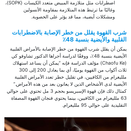
اضطرابات مثل متلازمة المبيض متعدد الكيسات (SOPK)،
وغالبًا ما ترتبط هذه المتلازمة بمقاومة الأنسولين
ومشكلات أيضية، مما قد يؤثر على الخصوبة.
شرب القهوة يقلل من خطر الإصابة بالاضطرابات
القلبية والأيضية بنسبة 48٪
يمكن أن يقلل شرب القهوة من خطر الإصابة بالأمراض القلبية
الأيضية بنسبة 48٪، ووفقًا لدراسة أجراها الدكتور تشاوفو كي
(Chaofu Ke) مؤلف الدراسة فإنه “يمكن أن يساعد استهلاك
ثلاث أكواب من القهوة يوميًا، أي بما يعادل 200 إلى 300
ملليغرام من الكافيين، في تقليل خطر تعدد الأمراض القلبية
الأيضية لدى الأشخاص الذين لا يعانون بعد من هذه الأمراض.”
كمثال ذلك فإن قهوة الإسبريسو بحجم 3 مل تحتوي على حوالي
63 ملليغرام من الكافيين، بينما يحتوي فنجان القهوة المصفاة
التقليدية على حوالي 95 ملليغرام.