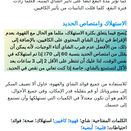
كما تؤثر مدة النقع أيضًا على تأثير الشاي المنبه، فكلما زادت
فترة النقع، كلما قللت التانينات من تأثير الكافيين.
الاستهلاك وامتصاص الحديد
يُنصح فيما يتعلق بكثرة الاستهلاك، مثلما هو الحال مع القهوة، بعدم
الإفراط في تناول الشاي المحتوي على الكافيين، بالإضافة إلى
ذلك، من الأفضل عدم شرب الشاي أثناء الوجبات، لأنه يمكن أن
يقلل من امتصاص الحديد بنسبة 60 إلى 70٪ إذا تم استهلاكه في
نفس الوقت، لذا عليك أن تنتظر على الأقل 2 إلى 3 ساعات بعد
الأكل لتستمتع بالشاي، خاصة إذا كنت تعاني من نقص في الحديد.
للاستفادة من جميع فوائد الشاي والقهوة، حاول ألا تضيف السكر
إلى مشروباتك أو قم بتقليله قدر الإمكان، وفي جميع الأحوال،
الأهم هو أن تكون معتدلاً في الكميات التي تستهلكها وأن تستمع
إلى جسمك.
الكلمات المفتاحية: شاي؛
قهوة
؛
كافيين
؛ استهلاك؛ صحة؛ فوائد؛
احتياطات؛
قلبية
؛
أيضية
؛