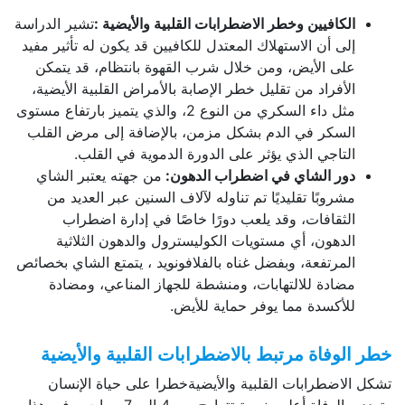
الكافيين وخطر الاضطرابات القلبية والأيضية :
تشير الدراسة
إلى أن الاستهلاك المعتدل للكافيين قد يكون له تأثير مفيد
على الأيض، ومن خلال شرب القهوة بانتظام، قد يتمكن
الأفراد من تقليل خطر الإصابة بالأمراض القلبية الأيضية،
مثل داء السكري من النوع 2، والذي يتميز بارتفاع مستوى
السكر في الدم بشكل مزمن، بالإضافة إلى مرض القلب
التاجي الذي يؤثر على الدورة الدموية في القلب.
دور الشاي في اضطراب الدهون:
من جهته يعتبر الشاي
مشروبًا تقليديًا تم تناوله لآلاف السنين عبر العديد من
الثقافات، وقد يلعب دورًا خاصًا في إدارة اضطراب
الدهون، أي مستويات الكوليسترول والدهون الثلاثية
المرتفعة، وبفضل غناه بالفلافونويد ، يتمتع الشاي بخصائص
مضادة للالتهابات، ومنشطة للجهاز المناعي، ومضادة
للأكسدة مما يوفر حماية للأيض.
خطر الوفاة مرتبط بالاضطرابات القلبية والأيضية
تشكل الاضطرابات القلبية والأيضيةخطرا على حياة الإنسان