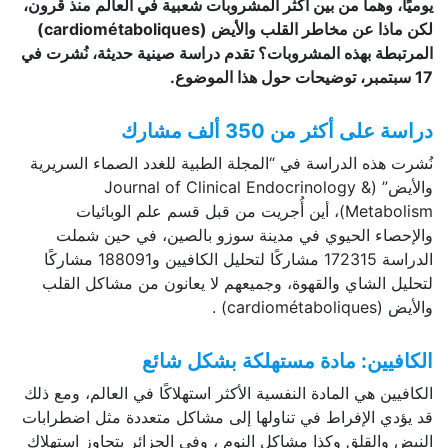
يوميًا، وهما من بين أكثر المشروبات شعبية في العالم منذ قرون،
لكن ماذا عن مخاطر القلب والأيض (
cardiométaboliques
)
المرتبطة بهذه المشروبات؟ تقدم دراسة صينية حديثة، نُشرت في
17 سبتمبر، توضيحات حول هذا الموضوع.
دراسة على أكثر من 350 ألف مشارك
نُشرت هذه الدراسة في “المجلة الطبية للغدد الصماء السريرية
والأيض” (Journal of Clinical Endocrinology &
Metabolism)، أين أُجريت من قبل قسم علم الوبائيات
والإحصاء الحيوي في مدينة سوزو بالصين، في حين شملت
الدراسة 172315 مشاركًا لتحليل الكافيين و188091 مشاركًا
لتحليل الشاي والقهوة، وجميعهم لا يعانون من مشاكل القلب
والأيض (cardiométaboliques) .
الكافيين: مادة مستهلكة بشكل شائع
الكافيين هي المادة النفسية الأكثر استهلاكًا في العالم، ومع ذلك
قد يؤدي الإفراط في تناولها إلى مشاكل متعددة مثل اضطرابات
النبض والقلق وكذا مشاكل النوم ، وفي الجزائر يتجاوز استهلاك