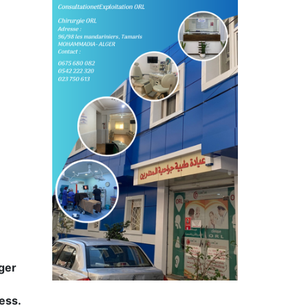
ger
ess.