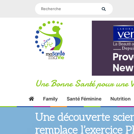
Une Bonne Santé pour une V
Family
Santé Féminine
Nutrition
Une découverte scien
remplace l’exercice P