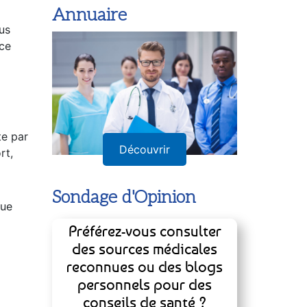
Annuaire
us
ace
te par
Découvrir
rt,
Sondage d'Opinion
que
Préférez-vous consulter
des sources médicales
reconnues ou des blogs
personnels pour des
conseils de santé ?