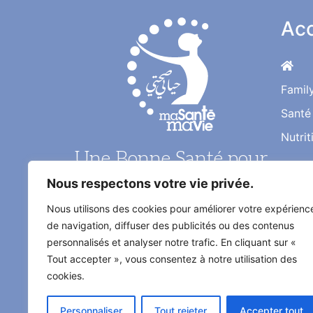
Acc
Famil
Santé
Nutrit
Une Bonne Santé pour
une Vie Meilleure
Nous respectons votre vie privée.
Nous utilisons des cookies pour améliorer votre expérienc
Le magazine santé au quotidien de
de navigation, diffuser des publicités ou des contenus
l'information médical décrypté par
personnalisés et analyser notre trafic. En cliquant sur «
les médecins et les experts
Tout accepter », vous consentez à notre utilisation des
spécialisés
cookies.
Personnaliser
Tout rejeter
Accepter tout