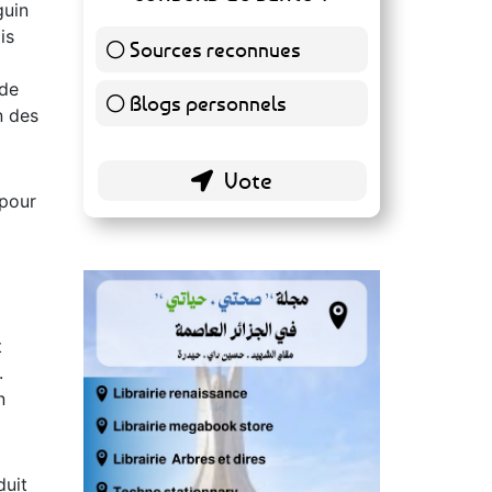
guin
is
Sources reconnues
139 ( 73.16 % )
 de
Blogs personnels
51 ( 26.84 % )
n des
 pour
t
.
n
duit