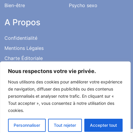
Bien-être
Psycho sexo
A Propos
Confidentialité
Mentions Légales
Charte Éditoriale
Conditions d’utilisation
Nous respectons votre vie privée.
Contact
Nous utilisons des cookies pour améliorer votre expérience
Témoignages
de navigation, diffuser des publicités ou des contenus
personnalisés et analyser notre trafic. En cliquant sur «
Tout accepter », vous consentez à notre utilisation des
cookies.
Tout droit réservé ma santé ma vie 2022
Personnaliser
Tout rejeter
Accepter tout
Développé par
Alcomnet