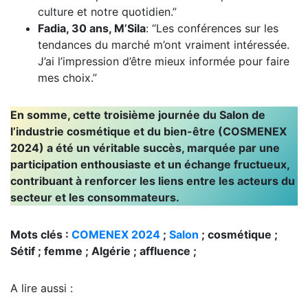
culture et notre quotidien.”
Fadia, 30 ans, M’Sila
: “Les conférences sur les
tendances du marché m’ont vraiment intéressée.
J’ai l’impression d’être mieux informée pour faire
mes choix.”
En somme, cette troisième journée du Salon de
l’industrie cosmétique et du bien-être (COSMENEX
2024) a été un véritable succès, marquée par une
participation enthousiaste et un échange fructueux,
contribuant à renforcer les liens entre les acteurs du
secteur et les consommateurs.
Mots clés :
COMENEX 2024
;
Salon
; cosmétique ;
Sétif ; femme ; Algérie ; affluence ;
A lire aussi :