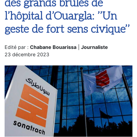
des grands brûlés de
l’hôpital d’Ouargla: ’’Un
geste de fort sens civique’’
Edité par :
Chabane Bouarissa
|
Journaliste
23 décembre 2023