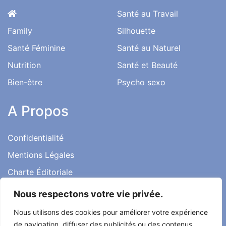
Santé au Travail
Family
Silhouette
Santé Féminine
Santé au Naturel
Nutrition
Santé et Beauté
Bien-être
Psycho sexo
A Propos
Confidentialité
Mentions Légales
Charte Éditoriale
Conditions d’utilisation
Nous respectons votre vie privée.
Contact
Nous utilisons des cookies pour améliorer votre expérience
Témoignages
de navigation, diffuser des publicités ou des contenus