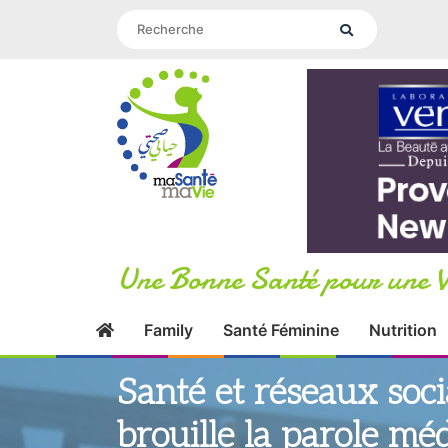
Une Bonne Santé pour une V
Family
Santé Féminine
Nutrition
Santé et réseaux soci