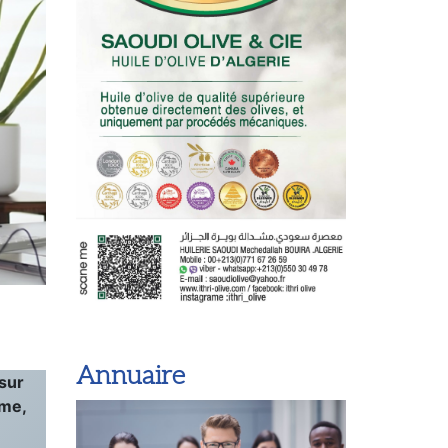
 sur
ème,