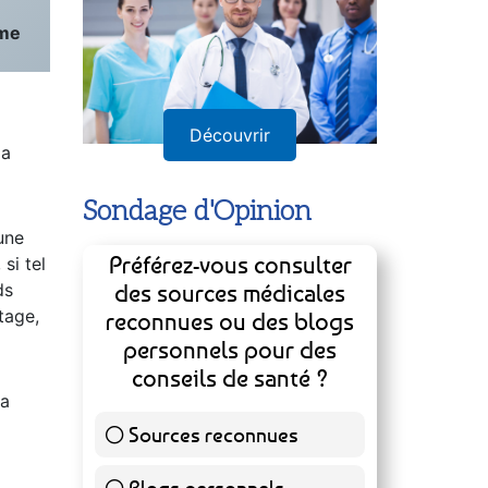
Annuaire
ême
la
Découvrir
une
Sondage d'Opinion
si tel
ds
tage,
Préférez-vous consulter
des sources médicales
reconnues ou des blogs
la
personnels pour des
conseils de santé ?