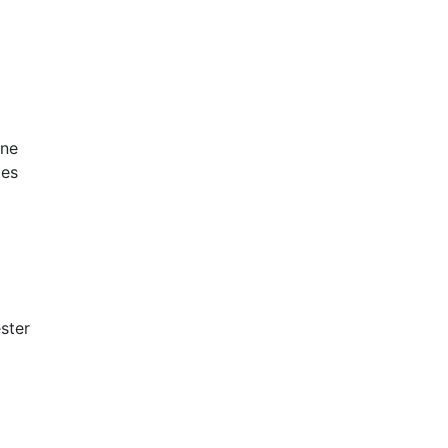
vers un
Découvrir
Une
des
ster