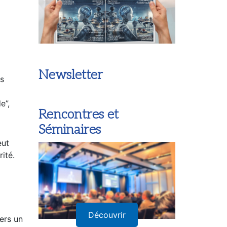
mer
es
Newsletter
e”,
Rencontres et
eut
Séminaires
ité.