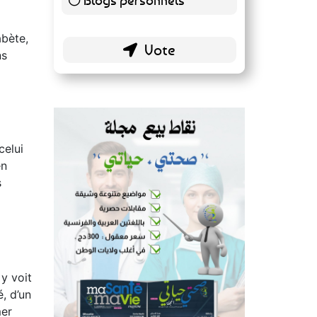
Sources reconnues
140 ( 73.3 % )
Blogs personnels
abète,
51 ( 26.7 % )
ns
celui
en
s
 y voit
, d’un