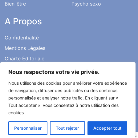
Bien-être
Psycho sexo
A Propos
Confidentialité
Mentions Légales
Charte Éditoriale
Conditions d’utilisation
Nous respectons votre vie privée.
Contact
Nous utilisons des cookies pour améliorer votre expérience
Témoignages
de navigation, diffuser des publicités ou des contenus
personnalisés et analyser notre trafic. En cliquant sur «
Tout accepter », vous consentez à notre utilisation des
cookies.
Tout droit réservé ma santé ma vie 2022
Personnaliser
Tout rejeter
Accepter tout
Développé par
Alcomnet