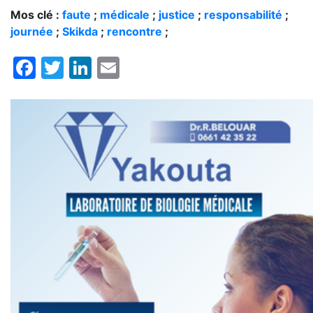
Mos clé :
faute
;
médicale
;
justice
;
responsabilité
;
journée
;
Skikda
;
rencontre
;
Facebook
Twitter
LinkedIn
Email