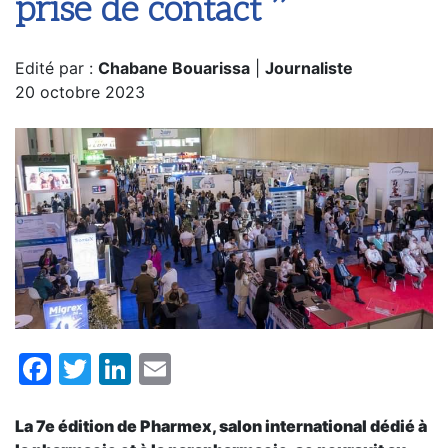
prise de contact ’’
Edité par :
Chabane Bouarissa
|
Journaliste
20 octobre 2023
Facebook
Twitter
LinkedIn
Email
La 7e édition de Pharmex, salon international dédié à