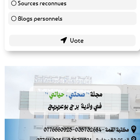
Sources reconnues
139 ( 73.16 % )
Blogs personnels
51 ( 26.84 % )