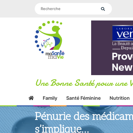
Une Bonne Santé pour une V
Family
Santé Féminine
Nutrition
Pénurie des médicame
s’implique…