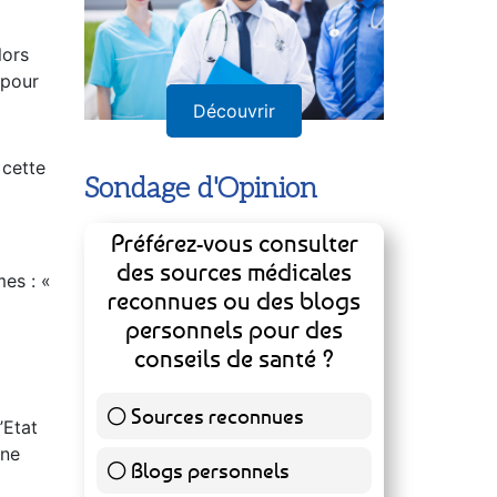
lors
 pour
Découvrir
 cette
Sondage d'Opinion
Préférez-vous consulter
des sources médicales
mes : «
reconnues ou des blogs
personnels pour des
conseils de santé ?
Sources reconnues
139 ( 73.16 % )
’Etat
ine
Blogs personnels
51 ( 26.84 % )