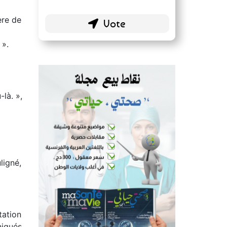
ère de
 ».
là. »,
ligné,
tation
niqués