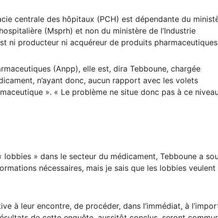
rmacie centrale des hôpitaux (PCH) est dépendante du minist
hospitalière (Msprh) et non du ministère de l’Industrie
’est ni producteur ni acquéreur de produits pharmaceutiques
armaceutiques (Anpp), elle est, dira Tebboune, chargée
dicament, n’ayant donc, aucun rapport avec les volets
maceutique ». « Le problème ne situe donc pas à ce niveau-
e « lobbies » dans le secteur du médicament, Tebboune a sou
ormations nécessaires, mais je sais que les lobbies veulent
active à leur encontre, de procéder, dans l’immédiat, à l’impor
résultats de cette enquête, aussitôt conclus, seront commu