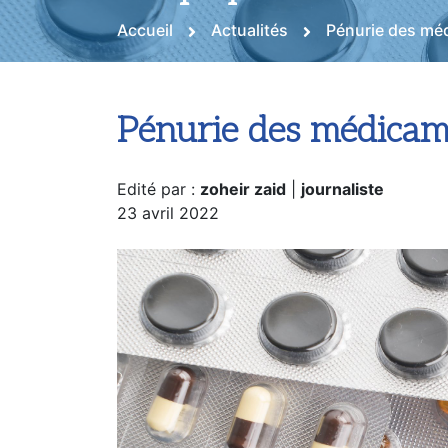
Accueil
Actualités
Pénurie des méd
Pénurie des médicame
Edité par :
zoheir zaid
|
journaliste
23 avril 2022