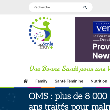
Une Bonne Santé pour une V
Family
Santé Féminine
Nutrition
OMS : plus de 8 000 
ans traités pour maln