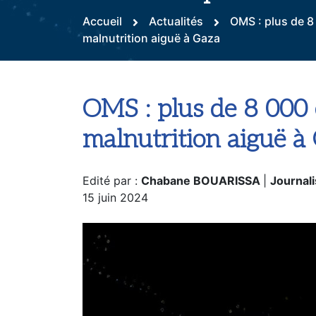
Accueil
Actualités
OMS : plus de 8
malnutrition aiguë à Gaza
OMS : plus de 8 000 
malnutrition aiguë à
Edité par :
Chabane BOUARISSA
|
Journali
15 juin 2024