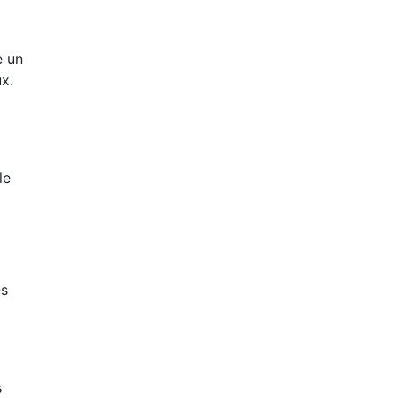
e un
x.
le
es
s