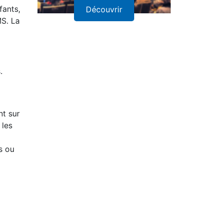
fants,
Découvrir
MS. La
.
nt sur
 les
s ou