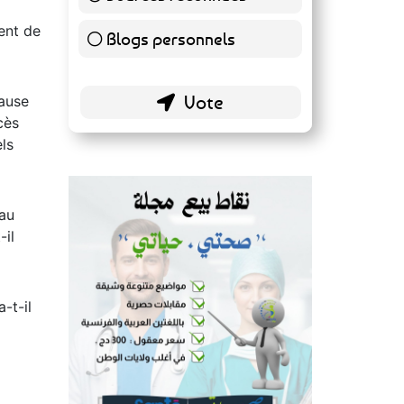
140 ( 73.3 % )
ent de
Blogs personnels
51 ( 26.7 % )
cause
cès
ls
eau
-il
-t-il