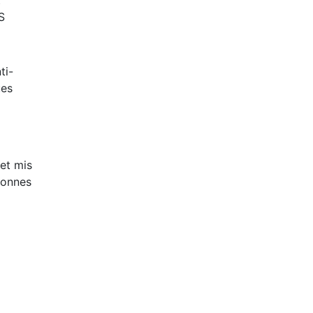
t
S
ti-
ues
 et mis
bonnes