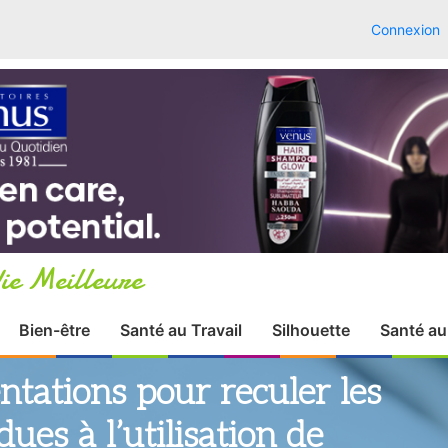
Connexion
ie Meilleure
Bien-être
Santé au Travail
Silhouette
Santé au
ntations pour reculer les
ues à l’utilisation de