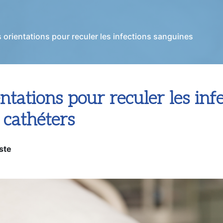
 orientations pour reculer les infections sanguines
tations pour reculer les inf
e cathéters
ste