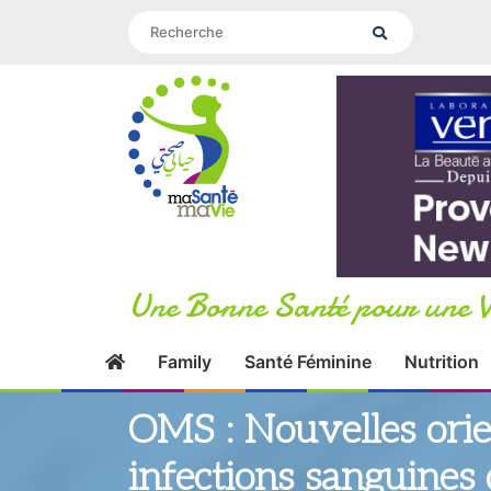
Une Bonne Santé pour une V
Family
Santé Féminine
Nutrition
OMS : Nouvelles orie
infections sanguines d