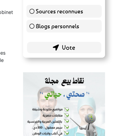
Sources reconnues
obinet
139 ( 73.16 % )
Blogs personnels
51 ( 26.84 % )
ves
le