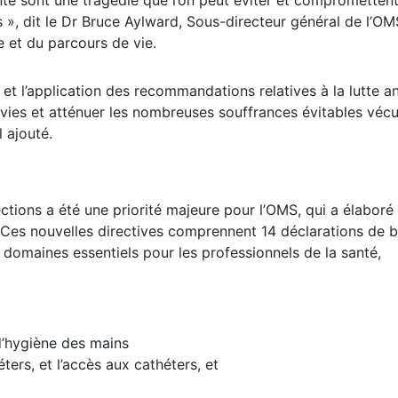
nté sont une tragédie que l’on peut éviter et comprometten
s », dit le Dr Bruce Aylward, Sous-directeur général de l’OM
e et du parcours de vie.
et l’application des recommandations relatives à la lutte an
 vies et atténuer les nombreuses souffrances évitables véc
il ajouté.
ctions a été une priorité majeure pour l’OMS, qui a élaboré
t. Ces nouvelles directives comprennent 14 déclarations de 
omaines essentiels pour les professionnels de la santé,
d’hygiène des mains
héters, et l’accès aux cathéters, et