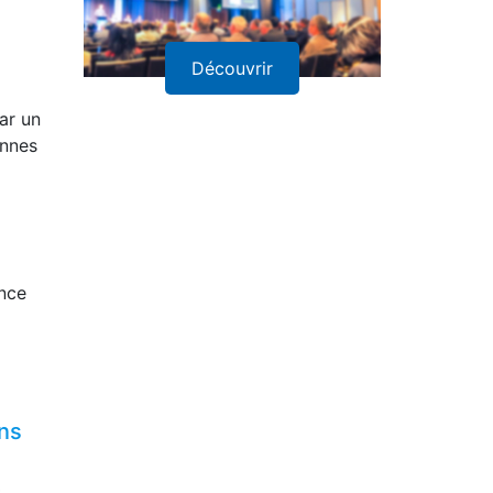
Découvrir
ar un
onnes
ance
ins