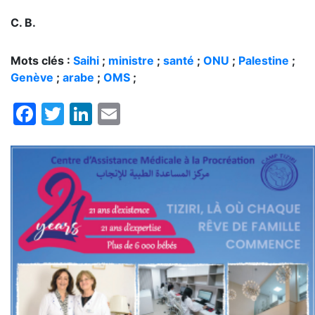
C. B.
Mots clés :
Saihi
;
ministre
;
santé
;
ONU
;
Palestine
;
Genève
;
arabe
;
OMS
;
Facebook
Twitter
LinkedIn
Email