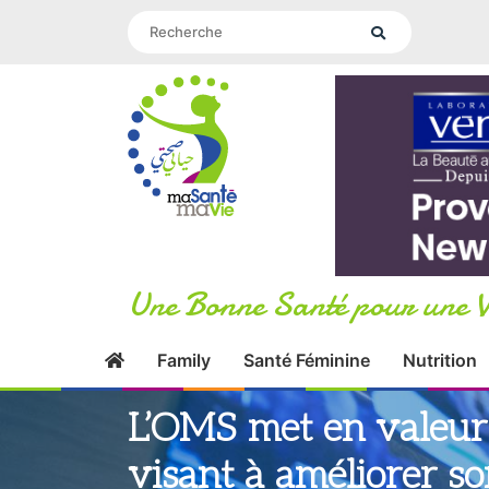
Une Bonne Santé pour une V
Family
Santé Féminine
Nutrition
L’OMS met en valeur l