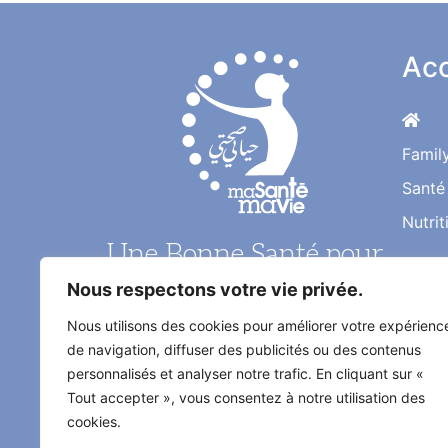
Acc
Famil
Santé
Nutrit
Une Bonne Santé pour
Nous respectons votre vie privée.
une Vie Meilleure
Nous utilisons des cookies pour améliorer votre expérienc
de navigation, diffuser des publicités ou des contenus
Le magazine santé au quotidien de
personnalisés et analyser notre trafic. En cliquant sur «
l'information médical décrypté par
Tout accepter », vous consentez à notre utilisation des
les médecins et les experts
cookies.
spécialisés