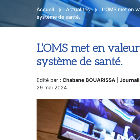
visant à améliorer s
Accueil
Actualités
L’OMS met en val
système de santé.
L’OMS met en valeur l
système de santé.
Edité par :
Chabane BOUARISSA
|
Journali
29 mai 2024