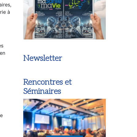
ires,
rie à
es
 en
Newsletter
Rencontres et
Séminaires
le