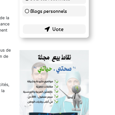
conseils de santé ?
Sources reconnues
139 ( 73.16 % )
de la
Blogs personnels
tance
51 ( 26.84 % )
ment
lus de
on de
ités,
 la