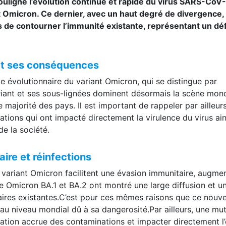
ouligné l’évolution continue et rapide du virus SARS-CoV-
Omicron. Ce dernier, avec un haut degré de divergence,
 de contourner l’immunité existante, représentant un déf
et ses conséquences
ce évolutionnaire du variant Omicron, qui se distingue par
iant et ses sous-lignées dominent désormais la scène mond
 majorité des pays. Il est important de rappeler par ailleur
ations qui ont impacté directement la virulence du virus ai
de la société.
re et réinfections
 variant Omicron facilitent une évasion immunitaire, augme
e Omicron BA.1 et BA.2 ont montré une large diffusion et u
ires existantes.C’est pour ces mêmes raisons que ce nouv
ue au niveau mondial dû à sa dangerosité.Par ailleurs, une mu
tation accrue des contaminations et impacter directement l’