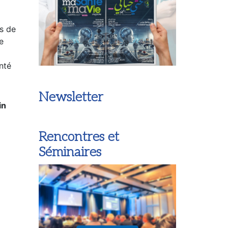
s de
e
anté
Newsletter
in
Rencontres et
Séminaires