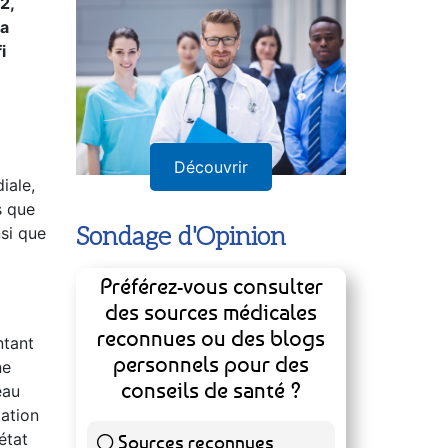
2,
 a
i
Découvrir
iale,
s que
Sondage d'Opinion
nsi que
Préférez-vous consulter
des sources médicales
reconnues ou des blogs
ntant
personnels pour des
ne
conseils de santé ?
eau
tation
état
Sources reconnues