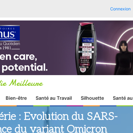
Connexion
ie Meilleure
Bien-être
Santé au Travail
Silhouette
Santé au
gérie : Evolution du SARS-
ce du variant Omicron