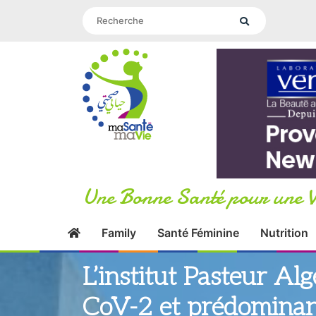
Une Bonne Santé pour une V
Family
Santé Féminine
Nutrition
L’institut Pasteur Al
CoV-2 et prédominan