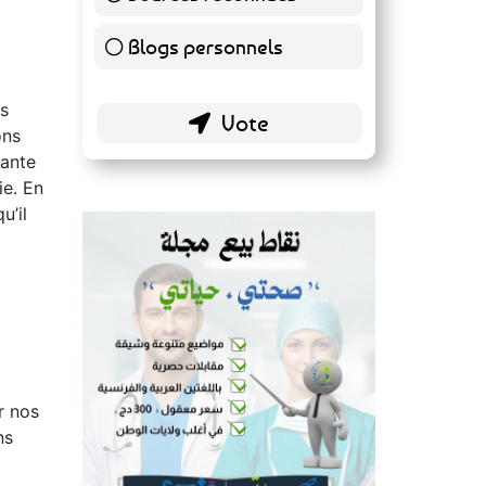
140 ( 73.3 % )
Blogs personnels
51 ( 26.7 % )
es
ons
nante
ie. En
u’il
r nos
ns