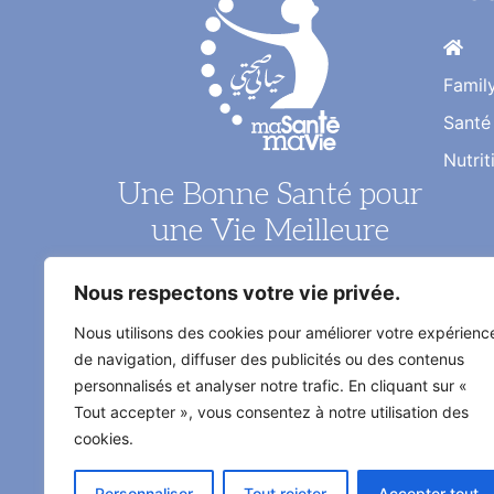
Famil
Santé
Nutrit
Une Bonne Santé pour
une Vie Meilleure
Le magazine santé au quotidien de
Nous respectons votre vie privée.
l'information médical décrypté par
Nous utilisons des cookies pour améliorer votre expérienc
les médecins et les experts
de navigation, diffuser des publicités ou des contenus
spécialisés
personnalisés et analyser notre trafic. En cliquant sur «
Tout accepter », vous consentez à notre utilisation des
cookies.
Tout droit réservé ma santé
Personnaliser
Tout rejeter
Accepter tout