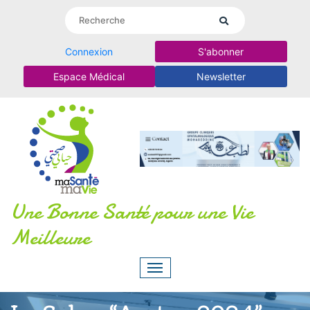
Connexion
S'abonner
Espace Médical
Newsletter
Une Bonne Santé pour une Vie
Meilleure