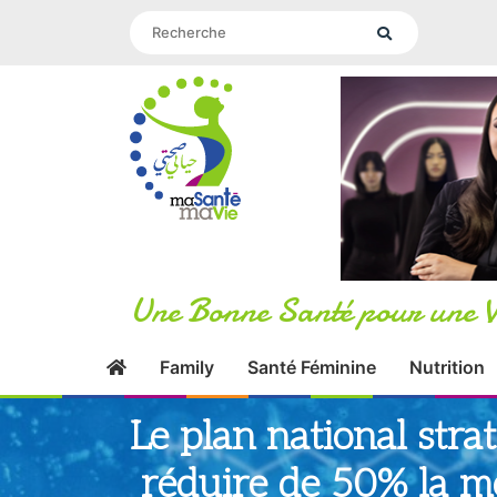
Une Bonne Santé pour une V
Family
Santé Féminine
Nutrition
Le plan national str