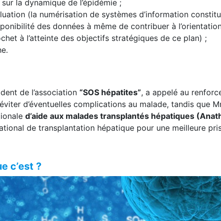
 de la lutte contre cette maladie, en améliorant, entre autr
 sur la dynamique de l’épidémie ;
luation (la numérisation de systèmes d’information constit
sponibilité des données à même de contribuer à l’orientatio
chet à l’atteinte des objectifs stratégiques de ce plan) ;
e.
dent de l’association
“SOS hépatites”
, a appelé au renfor
 éviter d’éventuelles complications au malade, tandis que 
tionale
d’aide aux malades transplantés hépatiques (Anat
national de transplantation hépatique pour une meilleure pri
e c’est ?