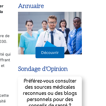
er
la
Annuaire
ire de
030.
té qui
ffrant
Découvrir
 et
Sondage d'Opinion
Préférez-vous consulter
 cette
des sources médicales