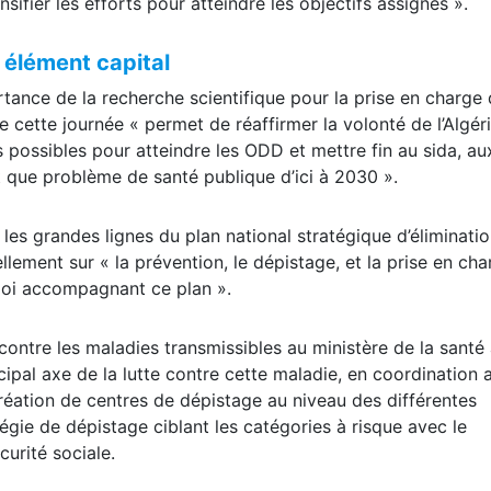
 transmission de la mère à l’enfant », soulignant « la néces
sifier les efforts pour atteindre les objectifs assignés ».
 élément capital
rtance de la recherche scientifique pour la prise en charge
e cette journée « permet de réaffirmer la volonté de l’Algér
s possibles pour atteindre les ODD et mettre fin au sida, au
nt que problème de santé publique d’ici à 2030 ».
 grandes lignes du plan national stratégique d’éliminati
llement sur « la prévention, le dépistage, et la prise en cha
loi accompagnant ce plan ».
 contre les maladies transmissibles au ministère de la santé
cipal axe de la lutte contre cette maladie, en coordination 
a création de centres de dépistage au niveau des différentes
tégie de dépistage ciblant les catégories à risque avec le
curité sociale.