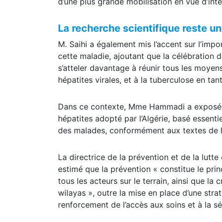
maladie, à commencer par l’élimination de la
d’une plus grande mobilisation en vue d’inten
La recherche scientifique reste un
M. Saihi a également mis l’accent sur l’impo
cette maladie, ajoutant que la célébration d
s’atteler davantage à réunir tous les moyen
hépatites virales, et à la tuberculose en ta
Dans ce contexte, Mme Hammadi a exposé les
hépatites adopté par l’Algérie, basé essentie
des malades, conformément aux textes de 
La directrice de la prévention et de la lutte
estimé que la prévention « constitue le prin
tous les acteurs sur le terrain, ainsi que l
wilayas », outre la mise en place d’une stra
renforcement de l’accès aux soins et à la sé