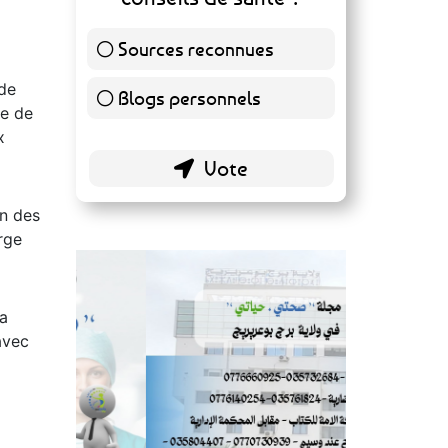
sité
reconnues ou des blogs
personnels pour des
conseils de santé ?
Sources reconnues
 de
139 ( 73.16 % )
ie de
Blogs personnels
x
51 ( 26.84 % )
on des
rge
 a
avec