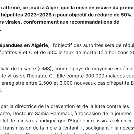
 a affirmé, ce jeudi à Alger, que la mise en œuvre du premi
s hépatites 2023-2026 a pour objectif de réduire de 50%, 
es virales
,
conformément aux recommandations de
.
s répandues en Algérie,
l’objectif des autorités sera de rédu
atites B et C et de 60% le taux de mortalité à horizons 2
ondiale de la santé (OMS), comme pays de moyenne endémici
r le virus de l’hépatite C. Elle compte 300.000 malades sou
enregistre entre 2.500 et 3.000 nouveaux cas d’hépatite B
C.
r la directrice de la prévention et de la lutte contre les
 santé, Docteure Samia Hammadi, à l’occasion de la journée
llet, le ministre a indiqué que l’Algérie « réussira à éliminer