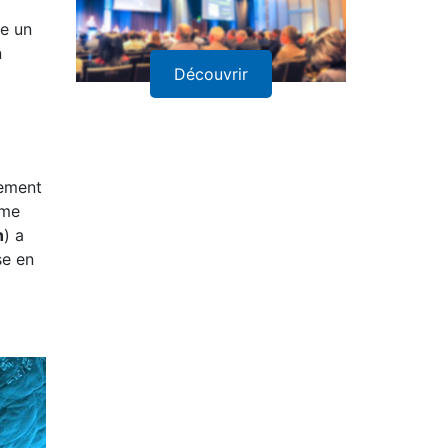
es, la
ue un
n
Découvrir
cement
Mme
h
) a
se en