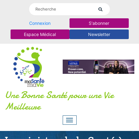
Connexion
S'abonner
Espace Médical
Newsletter
Une Bonne Santé pour une Vie
Meilleure