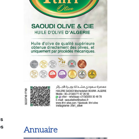
es
ps
Annuaire