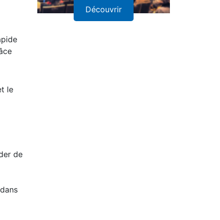
Découvrir
apide
râce
t le
der de
 dans