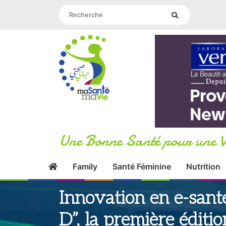
Une Bonne Santé pour une V
Family
Santé Féminine
Nutrition
Innovation en e-santé
D”, la première éditio