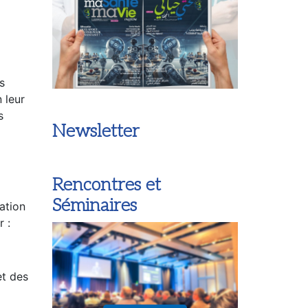
s
 leur
s
Newsletter
Rencontres et
Séminaires
ation
r :
et des