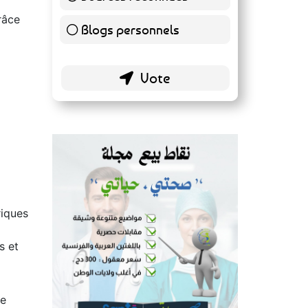
139 ( 73.16 % )
râce
Blogs personnels
51 ( 26.84 % )
riques
s et
de