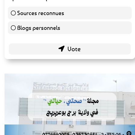
Sources reconnues
139 ( 73.16 % )
Blogs personnels
51 ( 26.84 % )