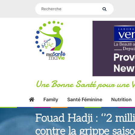
Une Bonne Santé pour une V
Family
Santé Féminine
Nutrition
Fouad Hadji : ‘’2 mil
contre la grippe sais