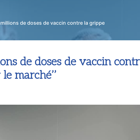
2 millions de doses de vaccin contre la grippe
lions de doses de vaccin contr
 le marché’’