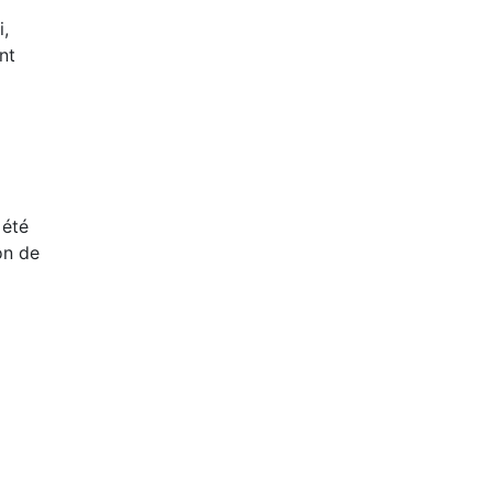
i,
nt
 été
on de