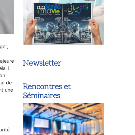
ger,
ajeure
Newsletter
s. Il
ion
dal de
Rencontres et
nt une
Séminaires
urité