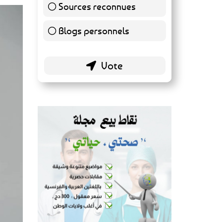
Sources reconnues
139 ( 73.16 % )
Blogs personnels
51 ( 26.84 % )