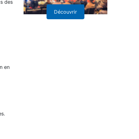
is des
Découvrir
on en
es.