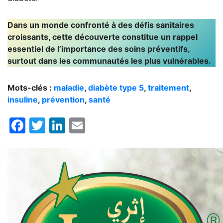
Dans un monde confronté à des défis sanitaires
croissants, cette découverte constitue un rappel
essentiel de l’importance des soins préventifs,
surtout dans les communautés les plus vulnérables.
Mots-clés :
maladie
,
diabète type 5
,
traitement
,
insuline
,
prévention
,
santé
Facebook
Twitter
LinkedIn
Email