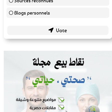
Sources reconnues
140 ( 73.3 % )
Blogs personnels
51 ( 26.7 % )