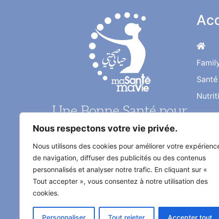
Acc
Famil
Santé
Nutrit
Une Bonne Santé pour
une Vie Meilleure
Nous respectons votre vie privée.
Nous utilisons des cookies pour améliorer votre expérienc
Le magazine santé au quotidien de
de navigation, diffuser des publicités ou des contenus
l'information médical décrypté par
personnalisés et analyser notre trafic. En cliquant sur «
les médecins et les experts
Tout accepter », vous consentez à notre utilisation des
spécialisés
cookies.
Personnaliser
Tout rejeter
Accepter tout