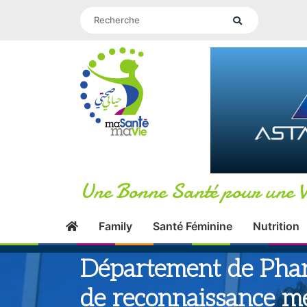
Une Bonne Santé pour une V
Family
Santé Féminine
Nutrition
Département de Pharm
de reconnaissance m