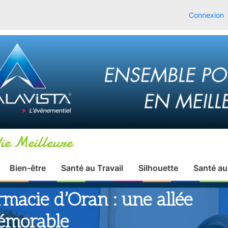
Connexion
ie Meilleure
Bien-être
Santé au Travail
Silhouette
Santé au
acie d’Oran : une allée
émorable