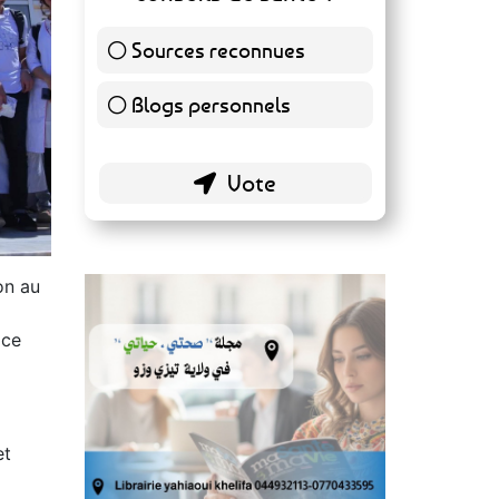
Sources reconnues
139 ( 73.16 % )
Blogs personnels
51 ( 26.84 % )
on au
 ce
et