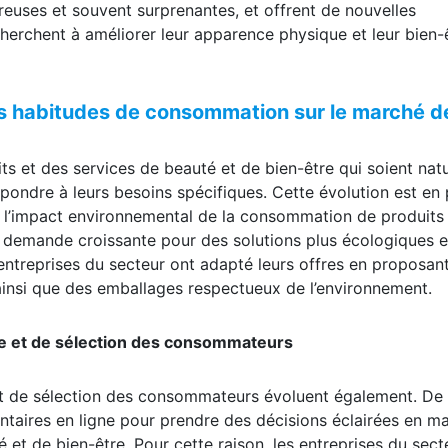
erchent à améliorer leur apparence physique et leur bien-
s habitudes de consommation sur le marché de
 et des services de beauté et de bien-être qui soient natu
épondre à leurs besoins spécifiques. Cette évolution est en 
 à l’impact environnemental de la consommation de produits
e demande croissante pour des solutions plus écologiques e
entreprises du secteur ont adapté leurs offres en proposan
 ainsi que des emballages respectueux de l’environnement.
he et de sélection des consommateurs
et de sélection des consommateurs évoluent également. De 
entaires en ligne pour prendre des décisions éclairées en ma
 et de bien-être. Pour cette raison, les entreprises du sect
à leur réputation en ligne et à leur présence sur les réseaux