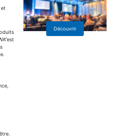
é et
Découvrir
oduits
A’’est
ns
e.
nce,
être.