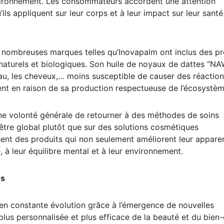
ils appliquent sur leur corps et à leur impact sur leur sant
 nombreuses marques telles qu’Inovapalm ont inclus des pr
aturels et biologiques. Son huile de noyaux de dattes ‘’NAW
u, les cheveux,… moins susceptible de causer des réactio
ment en raison de sa production respectueuse de l’écosystèm
ne volonté générale de retourner à des méthodes de soins
n-être global plutôt que sur des solutions cosmétiques
ent des produits qui non seulement améliorent leur appare
 à leur équilibre mental et à leur environnement.
es
 en constante évolution grâce à l’émergence de nouvelles
us personnalisée et plus efficace de la beauté et du bien-
euses et souvent surprenantes, et offrent de nouvelles