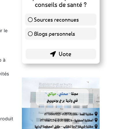
Sources reconnues
139 ( 73.16 % )
r le
Blogs personnels
51 ( 26.84 % )
p à
vités
produit