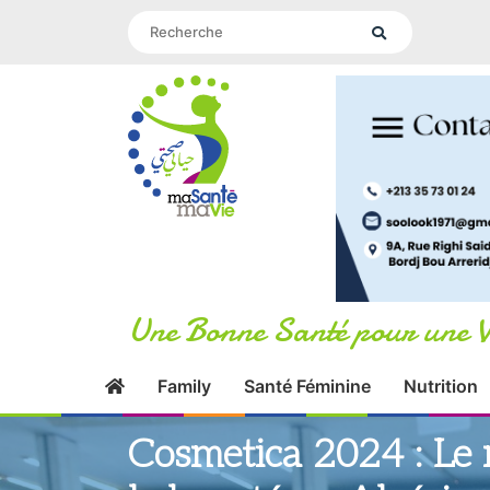
Une Bonne Santé pour une V
Family
Santé Féminine
Nutrition
Cosmetica 2024 : Le 
la beauté en Algérie,