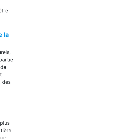
être
 la
rels,
partie
 de
t
t des
plus
tière
eur