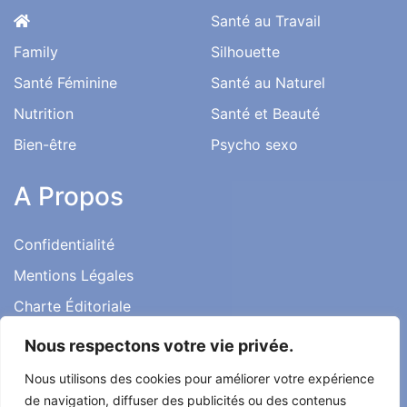
Santé au Travail
Family
Silhouette
Santé Féminine
Santé au Naturel
Nutrition
Santé et Beauté
Bien-être
Psycho sexo
A Propos
Confidentialité
Mentions Légales
Charte Éditoriale
Conditions d’utilisation
Nous respectons votre vie privée.
Contact
Nous utilisons des cookies pour améliorer votre expérience
Témoignages
de navigation, diffuser des publicités ou des contenus