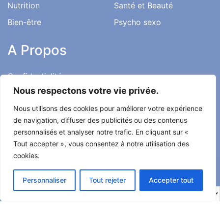
Nutrition
Santé et Beauté
Bien-être
Psycho sexo
A Propos
Confidentialité
Nous respectons votre vie privée.
Mentions Légales
Nous utilisons des cookies pour améliorer votre expérience
Charte Éditoriale
de navigation, diffuser des publicités ou des contenus
Conditions d’utilisation
personnalisés et analyser notre trafic. En cliquant sur «
Contact
Tout accepter », vous consentez à notre utilisation des
cookies.
Témoignages
Personnaliser
Tout rejeter
Accepter tout
Tout droit réservé ma santé ma vie 2022