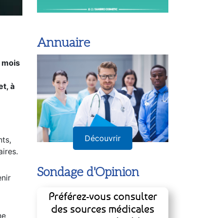
Annuaire
u mois
t, à
Découvrir
nts,
Sondage d'Opinion
ires.
Préférez-vous consulter
nir
des sources médicales
reconnues ou des blogs
personnels pour des
ne
conseils de santé ?
aussi