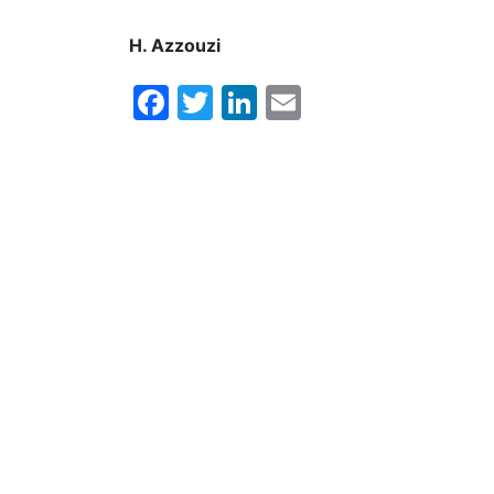
H. Azzouzi
Facebook
Twitter
LinkedIn
Email