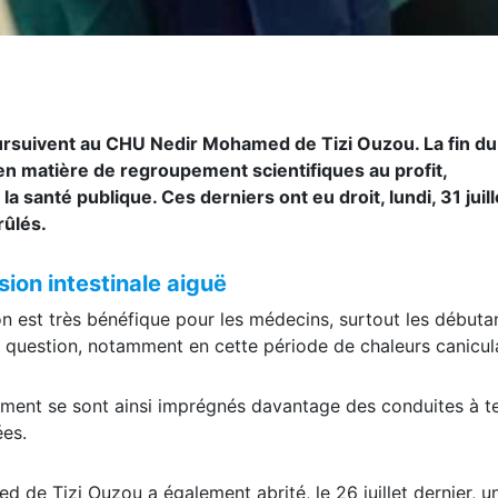
oursuivent au CHU Nedir Mohamed de Tizi Ouzou. La fin d
ée en matière de regroupement scientifiques au profit,
santé publique. Ces derniers ont eu droit, lundi, 31 juille
rûlés.
ion intestinale aiguë
on est très bénéfique pour les médecins, surtout les débuta
en question, notamment en cette période de chaleurs canicula
ment se sont ainsi imprégnés davantage des conduites à te
ées.
de Tizi Ouzou a également abrité, le 26 juillet dernier, u
r devant une occlusion intestinale aiguë». Elle a concerné 