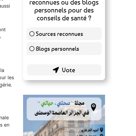
Sources reconnues
139 ( 73.16 % )
ont
Blogs personnels
51 ( 26.84 % )
s
la
our les
gérie.
nale
es en