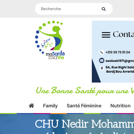
Une Bonne Santé pour une V
Family
Santé Féminine
Nutrition
CHU Nedir Mohammed
médecins généraliste