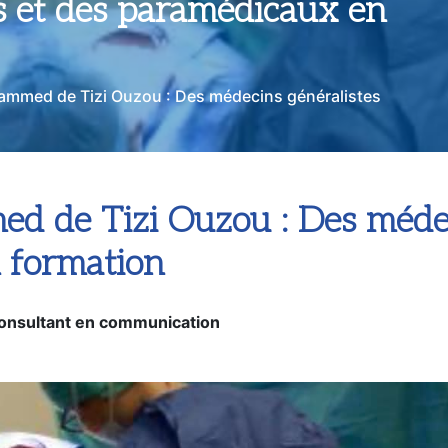
mmed de Tizi Ouzou : Des médecins généralistes
de Tizi Ouzou : Des médeci
 formation
Consultant en communication