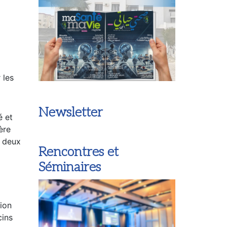
 les
Newsletter
é et
ère
s deux
Rencontres et
Séminaires
tion
cins