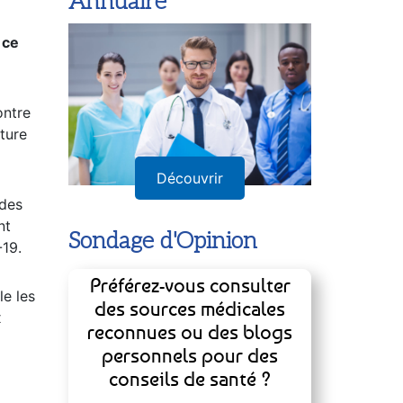
Annuaire
 ce
ontre
ture
Découvrir
 des
nt
Sondage d'Opinion
-19.
Préférez-vous consulter
le les
des sources médicales
x
reconnues ou des blogs
personnels pour des
conseils de santé ?