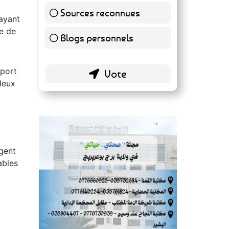
Sources reconnues
139 ( 73.16 % )
 ayant
se de
Blogs personnels
51 ( 26.84 % )
pport
 deux
agent
ables