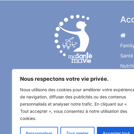
Acc
Famil
Santé
Nutrit
Une Bonne Santé pour
Nous respectons votre vie privée.
une Vie Meilleure
Nous utilisons des cookies pour améliorer votre expérienc
de navigation, diffuser des publicités ou des contenus
Le magazine santé au quotidien de
personnalisés et analyser notre trafic. En cliquant sur «
l'information médical décrypté par
Tout accepter », vous consentez à notre utilisation des
les médecins et les experts
cookies.
spécialisés
Personnaliser
Tout rejeter
Accepter tout