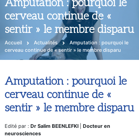
Amputation : pourquoi le
cerveau continue de «
sentir » le membre disparu
Accueil
Actualités
Amputation : pourquoi le
cerveau continue de « sentir » le membre disparu
Amputation : pourquoi le
cerveau continue de «
sentir » le membre disparu
Edité par :
Dr Salim BEENLEFKI
|
Docteur en
neurosciences