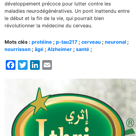
développement précoce pour lutter contre les
maladies neurodégénératives. Un pont inattendu entre
le début et la fin de la vie, qui pourrait bien
révolutionner la médecine du cerveau.
Mots clés :
protéine
;
p-tau217
;
cerveau
;
neuronal
;
nourrisson
;
âgé
;
Alzheimer
;
santé
;
Facebook
Twitter
LinkedIn
Email