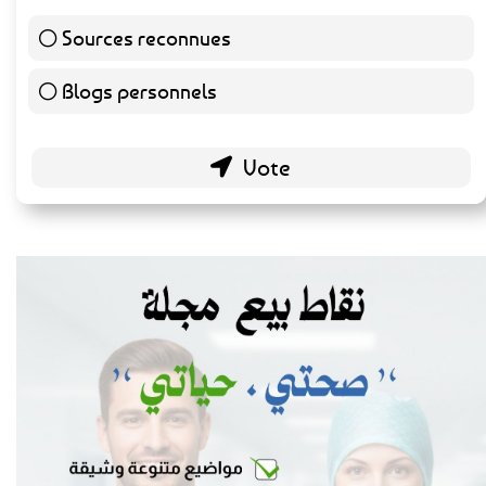
Sources reconnues
139 ( 73.16 % )
Blogs personnels
51 ( 26.84 % )