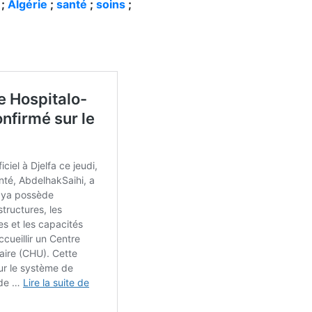
e
;
Algérie
;
santé
;
soins
;