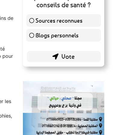
conseils de santé ?
ins de
Sources reconnues
139 ( 73.16 % )
Blogs personnels
51 ( 26.84 % )
nté
e
pour
er les
e
phies,