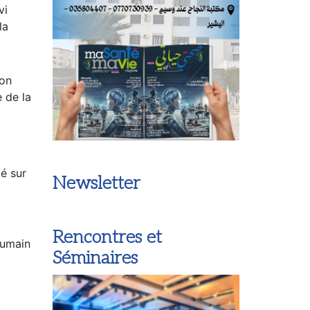
vi
la
con
 de la
té sur
Newsletter
Rencontres et
humain
Séminaires