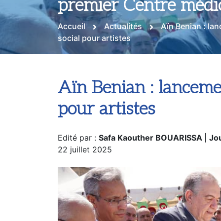
premier Centre médic
Accueil
Actualités
Aïn Benian : la
social pour artistes
Aïn Benian : lanceme
pour artistes
Edité par :
Safa Kaouther BOUARISSA
|
Jou
22 juillet 2025