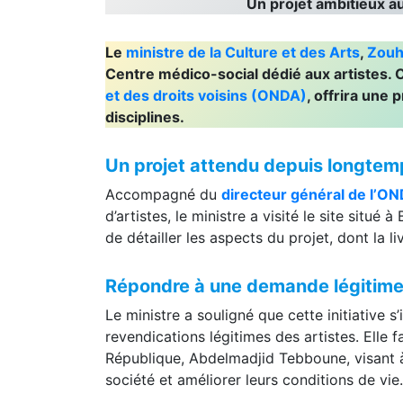
Un projet ambitieux au
Le
ministre de la Culture et des Arts
,
Zouhi
Centre médico-social dédié aux artistes. Ce
et des droits voisins (ONDA)
, offrira une 
disciplines.
Un projet attendu depuis longtem
Accompagné du
directeur général de l’ON
d’artistes, le ministre a visité le site situé
de détailler les aspects du projet, dont la l
Répondre à une demande légitim
Le ministre a souligné que cette initiative s
revendications légitimes des artistes. Elle
République, Abdelmadjid Tebboune, visant à v
société et améliorer leurs conditions de vie.