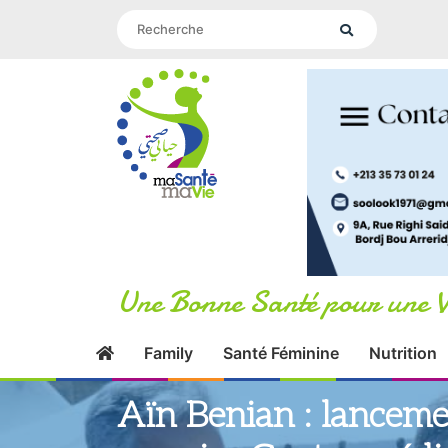
Une Bonne Santé pour une V
Family
Santé Féminine
Nutrition
Aïn Benian : lancem