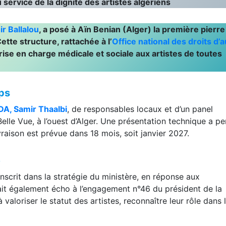
 service de la dignité des artistes algériens
r Ballalou
, a posé à Aïn Benian (Alger) la première pierre
tte structure, rattachée à l’
Office national des droits d’
prise en charge médicale et sociale aux artistes de toutes
ps
DA, Samir Thaalbi
, de responsables locaux et d’un panel
 à Belle Vue, à l’ouest d’Alger. Une présentation technique a p
ivraison est prévue dans 18 mois, soit janvier 2027.
e
’inscrit dans la stratégie du ministère, en réponse aux
 fait également écho à l’engagement n°46 du président de la
aloriser le statut des artistes, reconnaître leur rôle dans 