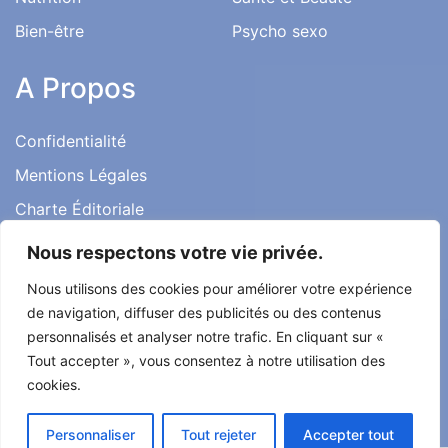
Bien-être
Psycho sexo
A Propos
Confidentialité
Mentions Légales
Charte Éditoriale
Conditions d’utilisation
Nous respectons votre vie privée.
Contact
Nous utilisons des cookies pour améliorer votre expérience
Témoignages
de navigation, diffuser des publicités ou des contenus
personnalisés et analyser notre trafic. En cliquant sur «
Tout accepter », vous consentez à notre utilisation des
cookies.
Tout droit réservé ma santé ma vie 2022
Personnaliser
Tout rejeter
Accepter tout
Développé par
Alcomnet