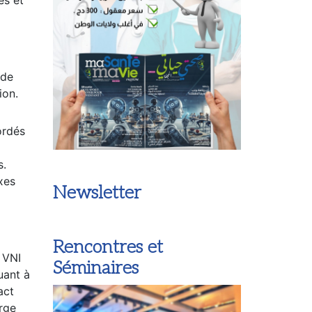
 de
ion.
ordés
s.
xes
Newsletter
Rencontres et
 VNI
Séminaires
uant à
act
arge