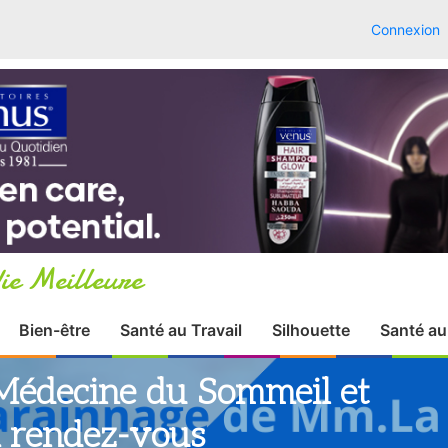
Connexion
ie Meilleure
Bien-être
Santé au Travail
Silhouette
Santé au
Médecine du Sommeil et
Un rendez-vous