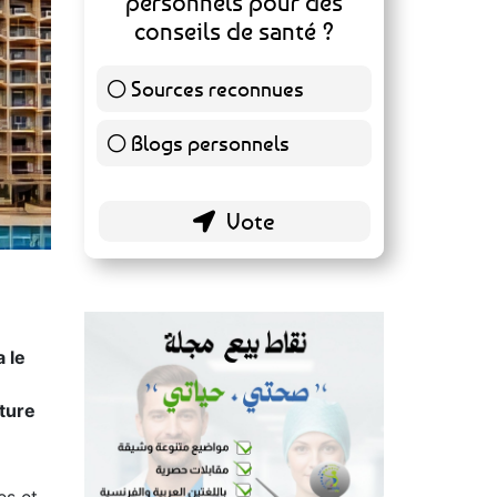
personnels pour des
conseils de santé ?
Sources reconnues
140 ( 73.3 % )
Blogs personnels
51 ( 26.7 % )
 le
n
ture
es et