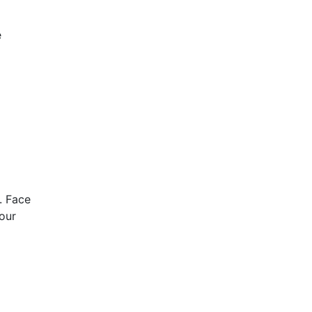
e
. Face
pour