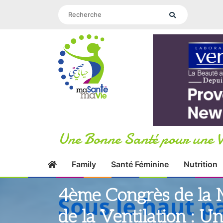
Une Bonne Santé pour une V
Family
Santé Féminine
Nutrition
4ème Congrès de la 
de la Ventilation : 