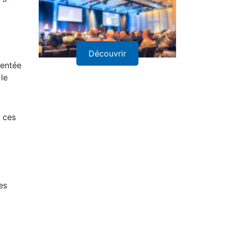
Découvrir
sentée
le
e ces
es