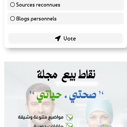
Sources reconnues
140 ( 73.3 % )
Blogs personnels
51 ( 26.7 % )