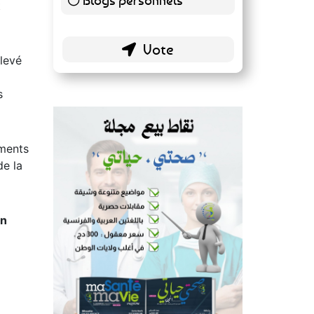
t
51 ( 26.84 % )
élevé
s
ements
de la
un