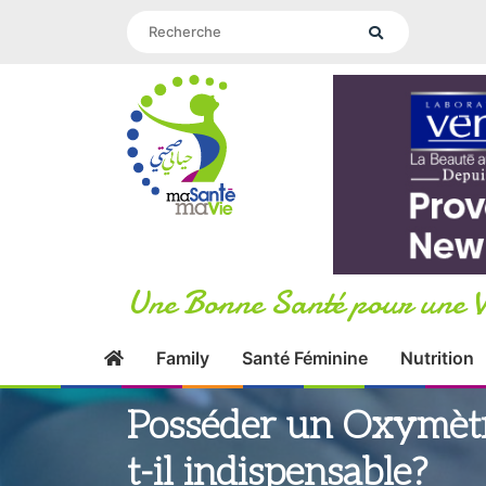
Une Bonne Santé pour une V
Family
Santé Féminine
Nutrition
Posséder un Oxymètre
t-il indispensable?