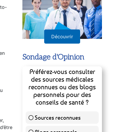
uto-
Découvrir
 en
Sondage d'Opinion
Préférez-vous consulter
des sources médicales
reconnues ou des blogs
au
personnels pour des
conseils de santé ?
Sources reconnues
r,
139 ( 73.16 % )
d’être
Blogs personnels