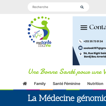
Une Bonne Santé pour une V
Family
Santé Féminine
Nutrition
La Médecine génomiq