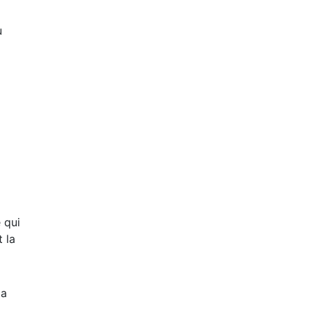
u
 qui
 la
la