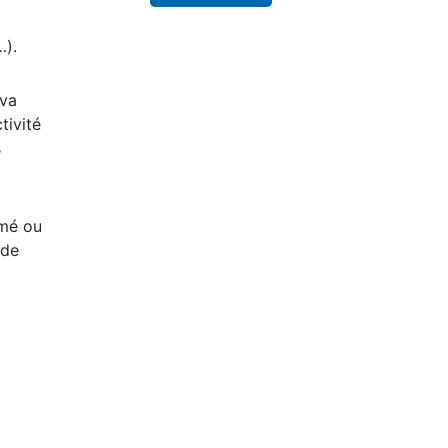
…).
 va
tivité
s
imé ou
 de