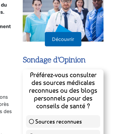
 du
s.
ement
Découvrir
Sondage d'Opinion
Préférez-vous consulter
des sources médicales
reconnues ou des blogs
ions
personnels pour des
près
conseils de santé ?
s des
Sources reconnues
139 ( 73.16 % )