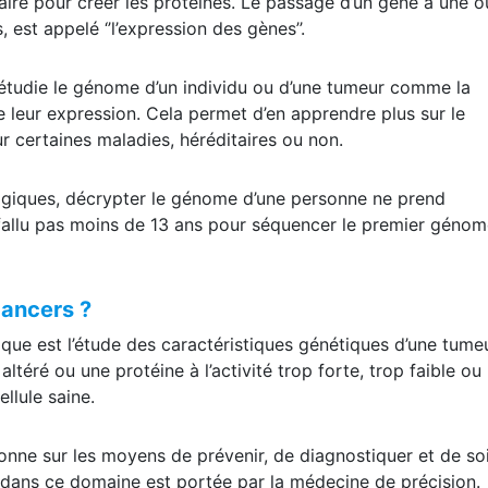
ire pour créer les protéines. Le passage d’un gène à une o
 est appelé ‘’l’expression des gènes’’.
étudie le génome d’un individu ou d’une tumeur comme la
 leur expression. Cela permet d’en apprendre plus sur le
 certaines maladies, héréditaires ou non.
ogiques, décrypter le génome d’une personne ne prend
a fallu pas moins de 13 ans pour séquencer le premier géno
cancers ?
que est l’étude des caractéristiques génétiques d’une tumeur
altéré ou une protéine à l’activité trop forte, trop faible ou
llule saine.
nne sur les moyens de prévenir, de diagnostiquer et de so
s dans ce domaine est portée par la médecine de précision.