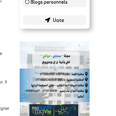
u
Blogs personnels
51 ( 26.84 % )
me
. Il
igner