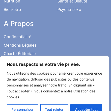
Nutrition
Santé et Beauté
Bien-être
Psycho sexo
A Propos
Confidentialité
Mentions Légales
Charte Éditoriale
Conditions d’utilisation
Nous respectons votre vie privée.
Contact
Nous utilisons des cookies pour améliorer votre expérience
Témoignages
de navigation, diffuser des publicités ou des contenus
personnalisés et analyser notre trafic. En cliquant sur «
Tout accepter », vous consentez à notre utilisation des
cookies.
Tout droit réservé ma santé ma vie 2022
Personnaliser
Tout rejeter
Accepter tout