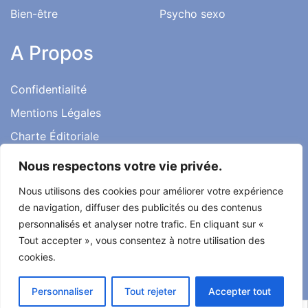
Bien-être
Psycho sexo
A Propos
Confidentialité
Mentions Légales
Charte Éditoriale
Conditions d’utilisation
Nous respectons votre vie privée.
Contact
Nous utilisons des cookies pour améliorer votre expérience
Témoignages
de navigation, diffuser des publicités ou des contenus
personnalisés et analyser notre trafic. En cliquant sur «
Tout accepter », vous consentez à notre utilisation des
cookies.
Tout droit réservé ma santé ma vie 2022
Personnaliser
Tout rejeter
Accepter tout
Développé par
Alcomnet