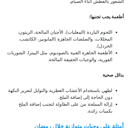
الشعور بالعطش أثناء الصيام.
أطعمة يجب تجنبها:
اللحوم الباردة (المعلبات)، الأجبان المالحة، الزيتون،
المخللات، والصلصات الجاهزة (المايونيز، الكاتشب،
الخردل).
الأطعمة الجاهزة الغنية بالصوديوم، مثل البيتزا، الشوربات
الفورية، والوجبات الخفيفة المالحة.
بدائل صحية
لطهي باستخدام الأعشاب العطرية والتوابل لتعزيز النكهة
دون الحاجة إلى إضافة الملح.
إزالة المملحة من على الطاولة لتجنب إضافة الملح
بكميات زائدة.
أمثلة على وجبات متوازنة خلال رمضان