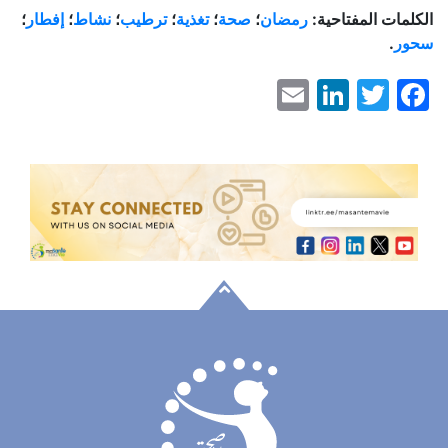
الكلمات المفتاحية:
رمضان
؛
صحة
؛
تغذية
؛
ترطيب
؛
نشاط
؛
إفطار
؛
سحور
.
LinkedIn
Email
Facebook
Twitter