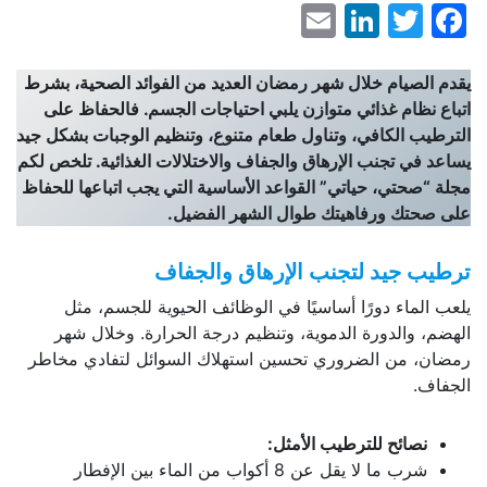
LinkedIn
Email
Facebook
Twitter
يقدم الصيام خلال شهر رمضان العديد من الفوائد الصحية، بشرط
اتباع نظام غذائي متوازن يلبي احتياجات الجسم. فالحفاظ على
الترطيب الكافي، وتناول طعام متنوع، وتنظيم الوجبات بشكل جيد
يساعد في تجنب الإرهاق والجفاف والاختلالات الغذائية. تلخص لكم
مجلة “صحتي، حياتي” القواعد الأساسية التي يجب اتباعها للحفاظ
على صحتك ورفاهيتك طوال الشهر الفضيل.
ترطيب جيد لتجنب الإرهاق والجفاف
يلعب الماء دورًا أساسيًا في الوظائف الحيوية للجسم، مثل
الهضم، والدورة الدموية، وتنظيم درجة الحرارة. وخلال شهر
رمضان، من الضروري تحسين استهلاك السوائل لتفادي مخاطر
الجفاف.
نصائح للترطيب الأمثل:
شرب ما لا يقل عن 8 أكواب من الماء بين الإفطار