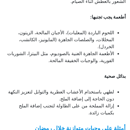
الشعور بالعطش أثناء الصيام.
أطعمة يجب تجنبها:
اللحوم الباردة (المعلبات)، الأجبان المالحة، الزيتون،
المخللات، والصلصات الجاهزة (المايونيز، الكاتشب،
الخردل).
الأطعمة الجاهزة الغنية بالصوديوم، مثل البيتزا، الشوربات
الفورية، والوجبات الخفيفة المالحة.
بدائل صحية
لطهي باستخدام الأعشاب العطرية والتوابل لتعزيز النكهة
دون الحاجة إلى إضافة الملح.
إزالة المملحة من على الطاولة لتجنب إضافة الملح
بكميات زائدة.
أمثلة على وجبات متوازنة خلال رمضان