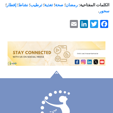
الكلمات المفتاحية:
رمضان
؛
صحة
؛
تغذية
؛
ترطيب
؛
نشاط
؛
إفطار
؛
سحور
.
LinkedIn
Email
Facebook
Twitter