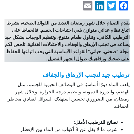
LinkedIn
Email
Facebook
Twitter
يقدم الصيام خلال شهر رمضان العديد من الفوائد الصحية، بشرط
اتباع نظام غذائي متوازن يلبي احتياجات الجسم. فالحفاظ على
الترطيب الكافي، وتناول طعام متنوع، وتنظيم الوجبات بشكل جيد
يساعد في تجنب الإرهاق والجفاف والاختلالات الغذائية. تلخص لكم
مجلة “صحتي، حياتي” القواعد الأساسية التي يجب اتباعها للحفاظ
على صحتك ورفاهيتك طوال الشهر الفضيل.
ترطيب جيد لتجنب الإرهاق والجفاف
يلعب الماء دورًا أساسيًا في الوظائف الحيوية للجسم، مثل
الهضم، والدورة الدموية، وتنظيم درجة الحرارة. وخلال شهر
رمضان، من الضروري تحسين استهلاك السوائل لتفادي مخاطر
الجفاف.
نصائح للترطيب الأمثل:
شرب ما لا يقل عن 8 أكواب من الماء بين الإفطار