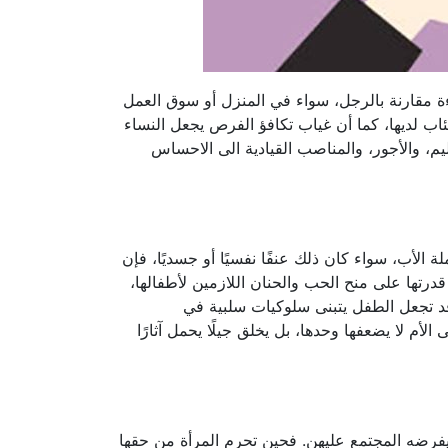
ءة مقارنة بالرجل، سواء في المنزل أو سوق العمل
كتئاب لديها، كما أن غياب تكافؤ الفرص يجعل النساء
، والأجور، والمناصب القيادية الى الاحساس
 الأب، سواء كان ذلك عنفًا نفسيًا أو جسديًا، فإن
قدرتها على منح الحب والحنان اللازمين لأطفالها،
قد تجعل الطفل يتبنى سلوكيات سلبية في
م لا يضعفها وحدها، بل يخلق جيلًا يحمل آثارًا
 يفرضه المجتمع عليهن. فحين تحرم المرأة من حقها