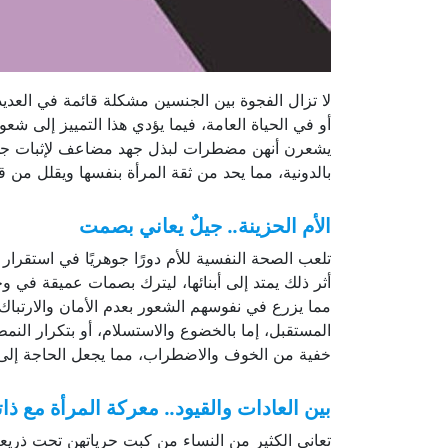
لا تزال الفجوة بين الجنسين مشكلة قائمة في العدي
أو في الحياة العامة، فيما يؤدي هذا التمييز إلى شعو
يشعرن أنهن مضطرات لبذل جهد مضاعف لإثبات جدارته
بالدونية، مما يحد من ثقة المرأة بنفسها ويقلل من 
الأم الحزينة.. جيلٌ يعاني بصمت
تلعب الصحة النفسية للأم دورًا جوهريًا في استقرار 
أثر ذلك يمتد إلى أبنائها، ليترك بصمات عميقة في و
مما يزرع في نفوسهم الشعور بعدم الأمان والارتبا
المستقبل، إما بالخضوع والاستسلام، أو بتكرار النم
خفية من الخوف والاضطراب، مما يجعل الحاجة إلى بيئ
بين العادات والقيود.. معركة المرأة مع ذات
تعاني الكثير من النساء من كبت حرياتهن تحت ذريعة 