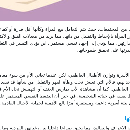
د من المجتمعات، حيث يتم التعامل مع المرأة وكأنها أقل قدرة أو كفا
ر المرأة بالإحباط والتقليل من ذاتها، مما يزيد من معدلات القلق والا
ن، مما يؤدي إلى إجهاد نفسي مستمر ، اين يؤدي التمييز في التعليم
قدرتها على تحقيق طموحاتها.
الأسرة وتوازن الأطفال العاطفي، لكن عندما تعاني الأم من سوء معاملة
جدانهم، فالأم التي تعيش تحت وطأة القهر والتقليل من شأنها قد تفقد 
ك العاطفي. كما أن مشاهدة الأب يمارس العنف أو التهميش تجاه الأم 
ط نفسه في حياته الشخصية، في حين أن الضغط النفسي المستمر على الأ
ة أسرية داعمة ومستقرة أمرًا بالغ الأهمية لحماية الأجيال القادمة.
ها
الاعراف والتقاليد، مما يخلق صراعا داخليا بين رغباتهن الفردية وما