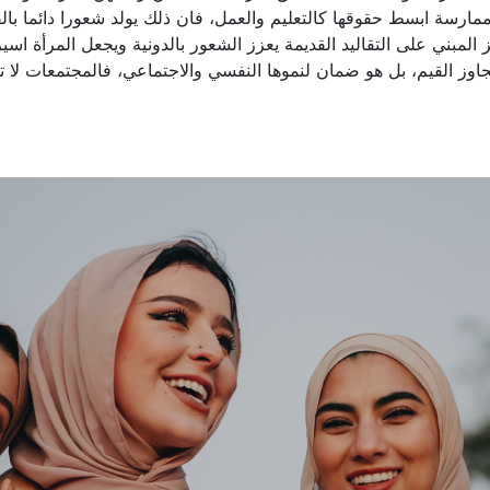
تى ممارسة ابسط حقوقها كالتعليم والعمل، فان ذلك يولد شعورا دائما ب
يز المبني على التقاليد القديمة يعزز الشعور بالدونية ويجعل المرأة اس
اوز القيم، بل هو ضمان لنموها النفسي والاجتماعي، فالمجتمعات لا تز