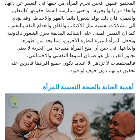
المجتمع عليهن. فحين تحرم المرأة من حقها في التعبير عن ذاتها،
واتخاذ قراراتها بحرية، او حتى ممارسة ابسط حقوقها كالتعليم
والعمل، فان ذلك يولد شعورا دائما بالقهر والاحباط، وقد يؤدي
الى مشكلات نفسية مثل الاكتئاب والقلق وانعدام الثقة بالنفس،
كما ان التمييز المبني على التقاليد القديمة يعزز الشعور بالدونية
ويجعل المرأة اسيرة لنظرة الآخرين، مما يحد من تطورها
وابداعها، في حين أن منح المرأة مساحة من الحرية لا يعني
تجاوز القيم، بل هو ضمان لنموها النفسي والاجتماعي،
فالمجتمعات لا تزدهر الا عندما تكون جميع افرادها قادرين على
تحقيق ذواتهم دون خوف او قيود.
أهمية العناية بالصحة النفسية للمرأة