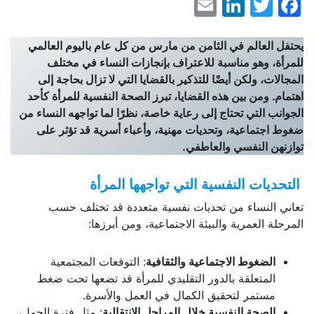
LinkedIn
Email
Facebook
Twitter
يحتفل العالم في الثامن من مارس من كل عام باليوم العالمي
للمرأة، وهو مناسبة للاعتراف بإنجازات النساء في مختلف
المجالات، ولكن أيضًا للتذكير بالقضايا التي لا تزال بحاجة إلى
اهتمام. ومن بين هذه القضايا، تبرز الصحة النفسية للمرأة كأحد
الجوانب التي تحتاج إلى رعاية خاصة، نظرًا لما تواجهه النساء من
ضغوط اجتماعية، وتحديات مهنية، وأعباء أسرية قد تؤثر على
توازنهن النفسي والعاطفي.
التحديات النفسية التي تواجهها المرأة
تعاني النساء من تحديات نفسية متعددة قد تختلف حسب
المرحلة العمرية والبيئة الاجتماعية، ومن أبرزها:
الضغوط الاجتماعية والثقافية
: التوقعات المجتمعية
المتعلقة بالدور التقليدي للمرأة قد تضعها تحت ضغط
مستمر لتحقيق الكمال في العمل والأسرة.
الصحة النفسية خلال المراحل الانتقالية
: مثل فترة الحمل،