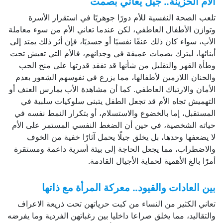
الأم الحزينة.. جيلٌ يعاني بصمت
تلعب الصحة النفسية للأم دورًا جوهريًا في استقرار الأسرة
وتوازن الأطفال العاطفي، لكن عندما تعاني الأم من سوء معاملة
الأب، سواء كان ذلك عنفًا نفسيًا أو جسديًا، فإن أثر ذلك يمتد إلى
أبنائها، ليترك بصمات عميقة في وجدانهم، فالأم التي تعيش تحت
وطأة القهر والتقليل من شأنها قد تفقد قدرتها على منح الحب
والحنان اللازمين لأطفالها، مما يزرع في نفوسهم الشعور بعدم
الأمان والارتباك العاطفي. كما أن مشاهدة الأب يمارس العنف أو
التهميش تجاه الأم قد تجعل الطفل يتبنى سلوكيات سلبية في
المستقبل، إما بالخضوع والاستسلام، أو بتكرار النمط نفسه في
حياته الشخصية، في حين أن الضغط النفسي المستمر على الأم
لا يضعفها وحدها، بل يخلق جيلًا يحمل آثارًا خفية من الخوف
والاضطراب، مما يجعل الحاجة إلى بيئة أسرية داعمة ومستقرة
أمرًا بالغ الأهمية لحماية الأجيال القادمة.
بين العادات والقيود.. معركة المرأة مع ذاتها
تعاني الكثير من النساء من كبت حرياتهن تحت ذريعة الاعراف
والتقاليد، مما يخلق صراعا داخليا بين رغباتهن الفردية وما يفرضه