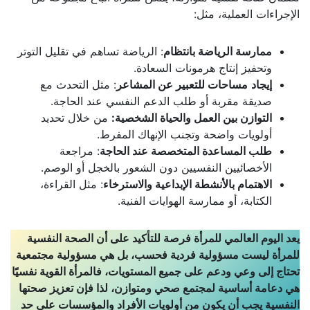
الإجراءات العملية، مثل:
ممارسة الرياضة بانتظام
: الرياضة تساهم في تقليل التوتر
وتحفيز إنتاج هرمونات السعادة.
إيجاد
مساحات للتعبير عن المشاعر
: مثل التحدث مع
صديقة مقربة أو طلب الدعم النفسي عند الحاجة.
التوازن بين العمل والحياة الشخصية:
من خلال تحديد
أولويات واضحة وتجنب الإنهاك المفرط.
طلب المساعدة المتخصصة عند الحاجة
: مراجعة
الأخصائيين النفسيين دون الشعور بالخجل أو الوصم.
الاهتمام بالأنشطة الإبداعية والاسترخاء
: مثل القراءة،
الكتابة، أو ممارسة الهوايات الفنية.
يعد اليوم العالمي للمرأة فرصة للتأكيد على أن الصحة النفسية
للمرأة ليست مسؤولية فردية فحسب، بل هي مسؤولية مجتمعية
تحتاج إلى وعي ودعم على جميع المستويات، فالمرأة القوية نفسيًا
هي دعامة أساسية لمجتمع صحي ومتوازن، لذا فإن تعزيز صحتها
النفسية يجب أن يكون من أولويات الأفراد والمؤسسات على حد