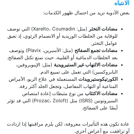
الانتباه
بعض الأدوية تزيد من احتمال ظهور الكدمات:
مضادات التخثر
(مثل: Xarelto، Coumadin) التي توصف
للوقاية من الجلطات الوريدية أو الانصمام الرئوي، إذ تعيق
عوامل التخثر.
مضادات تجمع الصفائح
(مثل: الأسبرين، Plavix) وتوصف
بعد الجلطات الدماغية أو القلبية، حيث تمنع تكتل الصفائح.
مضادات الالتهاب غير الستيرويدية
(مثل: الإيبوبروفين،
النابروكسين) التي تعمل على تمييع الدم.
الكورتيكوستيرويدات
المستعملة في علاج الربو، الأمراض
المناعية أو التهاب المفاصل، وتجعل الجلد أكثر رقة.
مضادات الاكتئاب
من نوع مثبطات إعادة امتصاص
السيروتونين (ISRS) مثل (Prozac، Zoloft) التي قد تؤثر
أيضًا على الصفائح.
عادة تكون هذه التأثيرات معروفة، لكن يلزم مراقبتها إذا ازدادت
أو ترافقت مع أعراض أخرى.