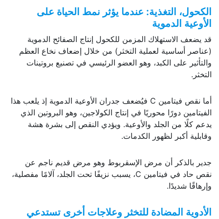
الكحول، التغذية: عندما يؤثر نمط الحياة على
الأوعية الدموية
قد يضعف الاستهلاك المزمن للكحول إنتاج الصفائح الدموية
(عناصر أساسية لعملية التخثر) من خلال إضعاف نخاع العظم
والتأثير على الكبد، وهو العضو الرئيسي في تصنيع بروتينات
التخثر.
أما نقص فيتامين C فيُضعف جدران الأوعية الدموية إذ يلعب هذا
الفيتامين دورًا محوريًا في إنتاج الكولاجين، وهو البروتين الذي
يدعم كلًا من الجلد والأوعية. ويؤدي النقص إلى بشرة هشة
وقابلية أكبر لظهور الكدمات.
جدير بالذكر أن مرض الإسقربوط وهو مرض قديم ناجم عن
نقص حاد في فيتامين C، يسبب نزيفًا تحت الجلد، آلامًا مفصلية،
وإرهاقًا شديدًا.
الأدوية المضادة للتخثر وعلاجات أخرى تستدعي