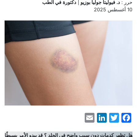
حرر :
د. فيوليتا جوليا بوزيو
|
دكتورة في الطب
10 أغسطس 2025
LinkedIn
Email
Facebook
Twitter
هل تظهر كدمات دون سبب واضح في الجلد ؟ قد يبدو الأمر بسيطًا