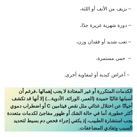
– نزيف من الأنف أو اللثة،
– دورة شهرية غزيرة جدًا،
– تعب شديد أو فقدان وزن،
– حمى مستمرة،
– أعراض كبدية أو لمفاوية أخرى.
الكدمات المتكررة أو غير المعتادة لا يجب إهمالها ،فرغم أن
أسبابها غالبًا حميدة (العمر، الوراثة، الأدوية…) إلا أنها قد تكشف
أحيانًا عن اختلال غذائي مثل نقص فيتامين
C
أو اضطراب دموي
أكثر خطورة. أما في حالة الشك أو ظهور مفاجئ لكدمات متعددة
يجب استشارة الطبيب، إذ يكفي إجراء فحص دم بسيط لتحديد
السبب وتفادي المضاعفات.