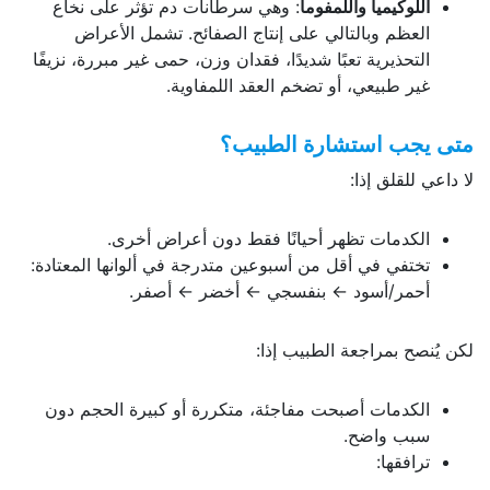
اللوكيميا واللمفوما
: وهي سرطانات دم تؤثر على نخاع
العظم وبالتالي على إنتاج الصفائح. تشمل الأعراض
التحذيرية تعبًا شديدًا، فقدان وزن، حمى غير مبررة، نزيفًا
غير طبيعي، أو تضخم العقد اللمفاوية.
متى يجب استشارة الطبيب؟
لا داعي للقلق إذا:
الكدمات تظهر أحيانًا فقط دون أعراض أخرى.
تختفي في أقل من أسبوعين متدرجة في ألوانها المعتادة:
أحمر/أسود ← بنفسجي ← أخضر ← أصفر.
لكن يُنصح بمراجعة الطبيب إذا:
الكدمات أصبحت مفاجئة، متكررة أو كبيرة الحجم دون
سبب واضح.
ترافقها: