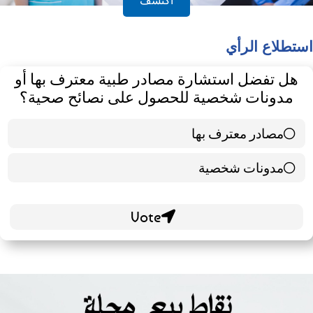
استطلاع الرأي
هل تفضل استشارة مصادر طبية معترف بها أو
مدونات شخصية للحصول على نصائح صحية؟
مصادر معترف بها
39 ( 65 % )
مدونات شخصية
21 ( 35 % )