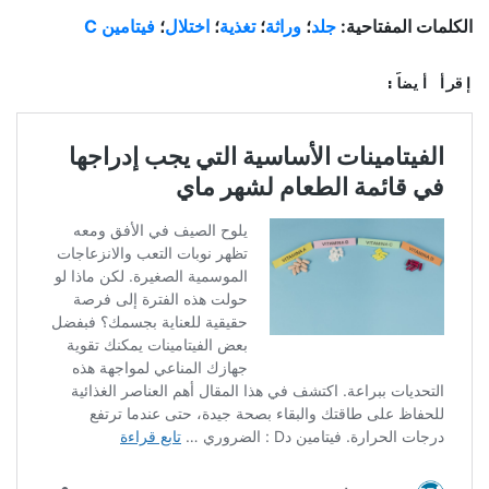
الكلمات المفتاحية:
جلد
؛
وراثة
؛
تغذية
؛
اختلال
؛
فيتامين C
إقرأ أيضاً: