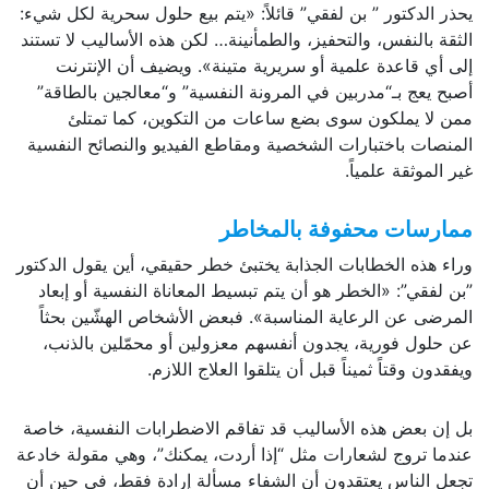
يحذر الدكتور ” بن لفقي” قائلاً: «يتم بيع حلول سحرية لكل شيء:
الثقة بالنفس، والتحفيز، والطمأنينة… لكن هذه الأساليب لا تستند
إلى أي قاعدة علمية أو سريرية متينة». ويضيف أن الإنترنت
أصبح يعج بـ“مدربين في المرونة النفسية” و“معالجين بالطاقة”
ممن لا يملكون سوى بضع ساعات من التكوين، كما تمتلئ
المنصات باختبارات الشخصية ومقاطع الفيديو والنصائح النفسية
غير الموثقة علمياً.
ممارسات محفوفة بالمخاطر
وراء هذه الخطابات الجذابة يختبئ خطر حقيقي، أين يقول الدكتور
”بن لفقي”: «الخطر هو أن يتم تبسيط المعاناة النفسية أو إبعاد
المرضى عن الرعاية المناسبة». فبعض الأشخاص الهشّين بحثاً
عن حلول فورية، يجدون أنفسهم معزولين أو محمّلين بالذنب،
ويفقدون وقتاً ثميناً قبل أن يتلقوا العلاج اللازم.
بل إن بعض هذه الأساليب قد تفاقم الاضطرابات النفسية، خاصة
عندما تروج لشعارات مثل “إذا أردت، يمكنك”، وهي مقولة خادعة
تجعل الناس يعتقدون أن الشفاء مسألة إرادة فقط، في حين أن