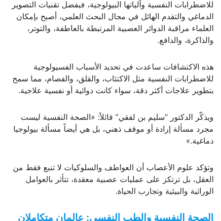
للاضطرابات النفسية وآلياتها البيولوجية، فبفضل تقنيات التصوير
الدماغي والتقدم الهائل في مجال البحث العلمي، أصبح بإمكان
العلماء مراقبة الدوائر العصبية المرتبطة بالعاطفة، والتوتر،
والذاكرة، والدافع.
هذه الاكتشافات ساعدت في تحديد الأسباب الفسيولوجية
للاضطرابات النفسية مثل الاكتئاب، والقلق، والفصام، مما سمح
بتطوير علاجات أكثر دقة، سواء كانت دوائية أو نفسية علاجية.
ويذكّر الدكتور “سليم بن لفقي” قائلاً: «الصحة النفسية ليست
مجرد مسألة إرادة أو موقف ذهني، بل هي أيضاً مسألة بيولوجيا
دماغية.»
وتؤكد علوم الأعصاب أن العواطف والسلوكيات لا تنبع فقط من
العقل، بل ترتكز على عمليات عصبية معقدة، تتأثر بالعوامل
الوراثية والبيئية وتجارب الحياة.
الصحة النفسية والطب النفسي: عالمان متكاملان