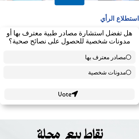
استطلاع الرأي
هل تفضل استشارة مصادر طبية معترف بها أو
مدونات شخصية للحصول على نصائح صحية؟
مصادر معترف بها
39 ( 65 % )
مدونات شخصية
21 ( 35 % )