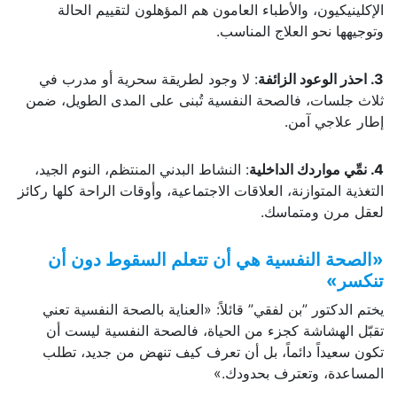
الإكلينيكيون، والأطباء العامون هم المؤهلون لتقييم الحالة
وتوجيهها نحو العلاج المناسب.
3. احذر الوعود الزائفة
: لا وجود لطريقة سحرية أو مدرب في
ثلاث جلسات، فالصحة النفسية تُبنى على المدى الطويل، ضمن
إطار علاجي آمن.
4. نمِّي مواردك الداخلية
: النشاط البدني المنتظم، النوم الجيد،
التغذية المتوازنة، العلاقات الاجتماعية، وأوقات الراحة كلها ركائز
لعقل مرن ومتماسك.
«الصحة النفسية هي أن تتعلم السقوط دون أن
تنكسر»
يختم الدكتور ”بن لفقي” قائلاً: «العناية بالصحة النفسية تعني
تقبّل الهشاشة كجزء من الحياة، فالصحة النفسية ليست أن
تكون سعيداً دائماً، بل أن تعرف كيف تنهض من جديد، تطلب
المساعدة، وتعترف بحدودك.»