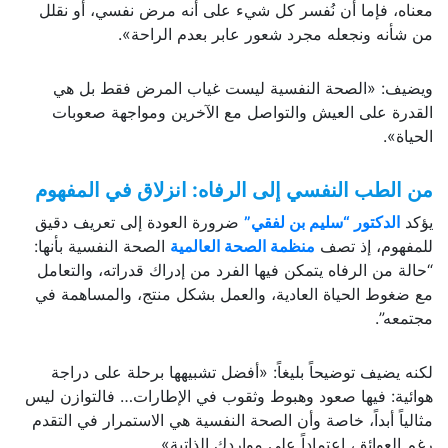
معناه، فإما أن نُفسر كل شيء على أنه مرض نفسي، أو نقلل
من شأنه ونجعله مجرد شعور عابر بعدم الراحة».
ويضيف: «الصحة النفسية ليست غياب المرض فقط بل هي
القدرة على العيش والتواصل مع الآخرين ومواجهة صعوبات
الحياة».
من الطب النفسي إلى الرفاه: انزلاق في المفهوم
يؤكد
الدكتور “سليم بن لفقي”
ضرورة العودة إلى تعريف دقيق
للمفهوم، إذ تصف
منظمة الصحة العالمية
الصحة النفسية بأنها:
“حالة من الرفاه يتمكن فيها الفرد من إدراك قدراته، والتعامل
مع ضغوط الحياة العادية، والعمل بشكل منتج، والمساهمة في
مجتمعه”.
لكنه يضيف توضيحاً بليغاً: «أفضل تشبيهها برحلة على دراجة
هوائية: فيها صعود وهبوط وثقوب في الإطارات… فالتوازن ليس
مثالياً أبداً، خاصة وأن الصحة النفسية هي الاستمرار في التقدم
رغم العوائق، اعتماداً على مواردك الذاتية».