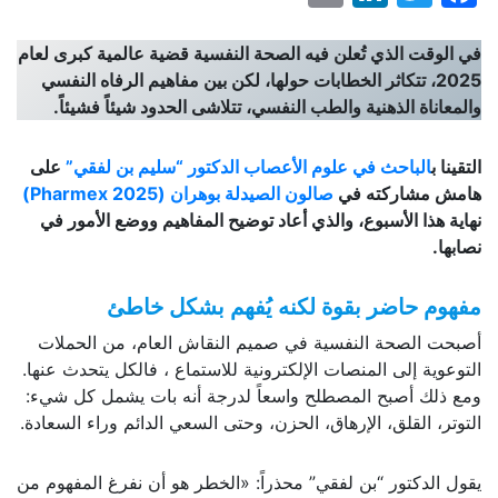
في الوقت الذي تُعلن فيه الصحة النفسية قضية عالمية كبرى لعام
2025، تتكاثر الخطابات حولها، لكن بين مفاهيم الرفاه النفسي
والمعاناة الذهنية والطب النفسي، تتلاشى الحدود شيئاً فشيئاً.
التقينا ب
الباحث في علوم الأعصاب الدكتور “سليم بن لفقي”
على
هامش مشاركته في
صالون الصيدلة بوهران (Pharmex 2025)
نهاية هذا الأسبوع، والذي أعاد توضيح المفاهيم ووضع الأمور في
نصابها.
مفهوم حاضر بقوة لكنه يُفهم بشكل خاطئ
أصبحت الصحة النفسية في صميم النقاش العام، من الحملات
التوعوية إلى المنصات الإلكترونية للاستماع ، فالكل يتحدث عنها.
ومع ذلك أصبح المصطلح واسعاً لدرجة أنه بات يشمل كل شيء:
التوتر، القلق، الإرهاق، الحزن، وحتى السعي الدائم وراء السعادة.
يقول الدكتور “بن لفقي” محذراً: «الخطر هو أن نفرغ المفهوم من