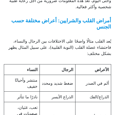
وحتى اليوم، تُعد هذه المعلومات ضرورية من أجل رعاية طبية
شخصية وأكثر فعالية.
أمراض القلب والشرايين: أعراض مختلفة حسب
الجنس
يُعد القلب مثالًا واضحًا على الاختلافات بين الرجال والنساء،
فاحتشاء عضلة القلب (النوبة القلبية)، على سبيل المثال يظهر
بشكل مختلف:
الأعراض
الرجال
النساء
منتشر وأحيانًا
ألم في الصدر
ضغط شديد ومحدد
خفيف
الذراع/الفك
الذراع الأيسر
نادرًا ما تتأثر
تعب، غثيان،
صعوبات في