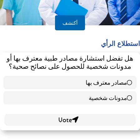
أكتشف
استطلاع الرأي
هل تفضل استشارة مصادر طبية معترف بها أو
مدونات شخصية للحصول على نصائح صحية؟
مصادر معترف بها
39 ( 65 % )
مدونات شخصية
21 ( 35 % )