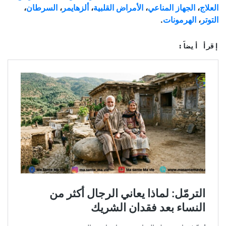
العلاج
،
الجهاز المناعي
،
الأمراض القلبية
،
ألزهايمر
،
السرطان
،
التوتر
،
الهرمونات
.
إقرأ أيضاً: