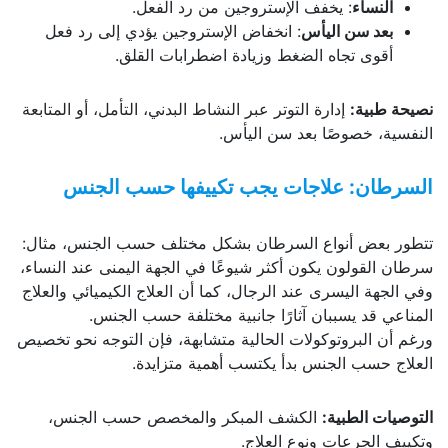
النساء
: يخفف الإستروجين من رد الفعل.
بعد سن اليأس
: انخفاض الإستروجين يؤدي إلى رد فعل
أقوى تجاه الضغط وزيادة اضطرابات القلق.
نصيحة طبية
:
إدارة التوتر عبر النشاط البدني، التأمل، أو المتابعة
النفسية، خصوصًا بعد سن اليأس.
السرطان: علاجات يجب تكييفها حسب الجنس
تتطور بعض أنواع السرطان بشكل مختلف حسب الجنس، مثال:
سرطان القولون يكون أكثر شيوعًا في الجهة اليمنى عند النساء،
وفي الجهة اليسرى عند الرجال، كما أن العلاج الكيميائي والعلاج
المناعي قد يسببان آثارًا جانبية مختلفة حسب الجنس.
ورغم أن البروتوكولات الحالية متشابهة، فإن التوجه نحو تخصيص
العلاج حسب الجنس بدأ يكتسب أهمية متزايدة.
التوصيات الطبية
:
الكشف المبكر والمخصص حسب الجنس،
وتكييف الجرعات ونوع العلاج.