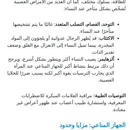
للطاقة، بسلوك مختلف، كما أن العديد من الأمراض العصبية
تُشخّص بشكل متأخر عند النساء:
التوحد، الفصام، التصلب المتعدد
: غالبًا ما يتم تشخيصها
متأخرًا عند النساء.
الاكتئاب
: قد يُظهر الرجال عدوانية أو يلجؤون إلى المواد
المخدرة، بينما تميل النساء إلى الانعزال مع القلق وضعف
تقدير الذات.
ألزهايمر
: يصيب النساء أكثر ويتطور بشكل أسرع، ويرجح
أن ذلك مرتبط بنشاط أكبر للجهاز المناعي عند المرأة
الذي يحارب الترسبات بقوة أكبر لكنه يسبب ضررًا للخلايا
العصبية.
التوصيات الطبية
:
مراقبة العلامات المبكرة للاضطرابات
المعرفية، واستشارة طبيب أعصاب عند ظهور أعراض غير
معتادة.
الجهاز المناعي: مزايا وحدود