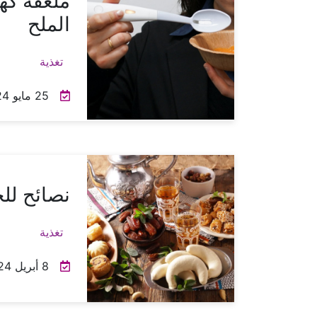
ملعقة كه
الملح
تغذية
25 مايو 2024
نصائح لل
تغذية
8 أبريل 2024