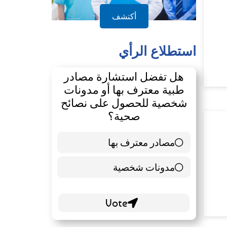
أكتشف
استطلاع الرأي
هل تفضل استشارة مصادر
طبية معترف بها أو مدونات
شخصية للحصول على نصائح
صحية؟
مصادر معترف بها
39 ( 65 % )
مدونات شخصية
21 ( 35 % )