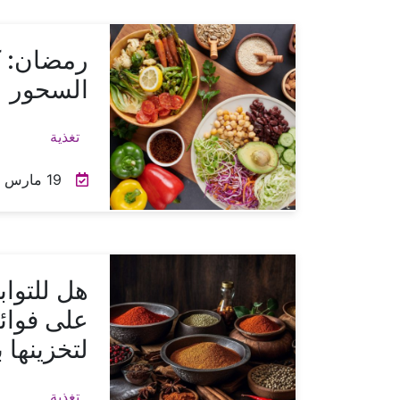
رمضان: ك
السحور
تغذية
19 مارس 2024
هل للتواب
على فوائ
لتخزينها
تغذية